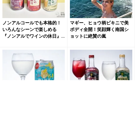
ノンアルコールでも本格的！
マギー、ヒョウ柄ビキニで美
いろんなシーンで楽しめる
ボディ全開！笑顔輝く南国シ
『ノンアルでワインの休日』
ョットに絶賛の嵐
で...
【ワインソーダ】缶で飲む
【ソーダ割り専用】『サント
『サントリーワインカフェ
リーワインカフェ〈ワインソ
〈夏の白ワインソーダ〉』は
ーダベース〉（赤）/
ありそ...
（白）』...