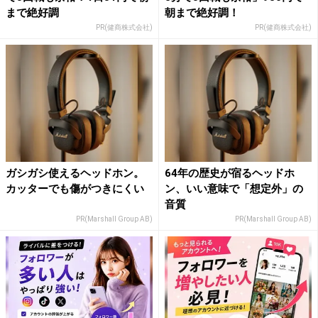
まで絶好調
朝まで絶好調！
PR(健商株式会社)
PR(健商株式会社)
ガシガシ使えるヘッドホン。
64年の歴史が宿るヘッドホ
カッターでも傷がつきにくい
ン、いい意味で「想定外」の
音質
PR(Marshall Group AB)
PR(Marshall Group AB)