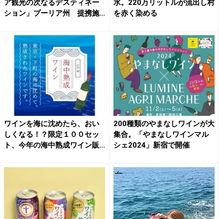
ア観光の次なるデスティネー
水。220万リットルが流出し村
ション」プーリア州 提携施
を赤く染める
設...
ワインを海に沈めたら、おい
200種類のやまなしワインが大
しくなる！？限定１００セッ
集合。「やまなしワインマル
ト、今年の海中熟成ワイン販
シェ2024」新宿で開催
売...