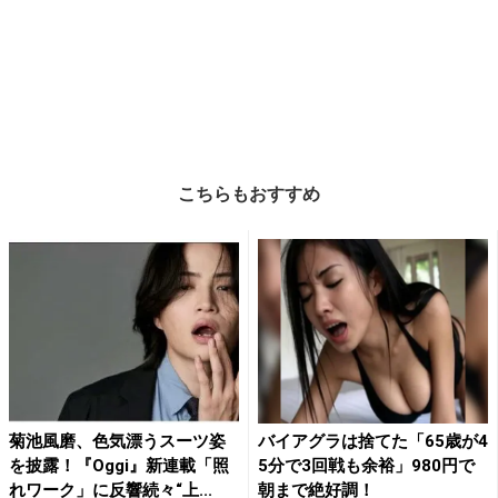
こちらもおすすめ
菊池風磨、色気漂うスーツ姿
バイアグラは捨てた「65歳が4
を披露！『Oggi』新連載「照
5分で3回戦も余裕」980円で
れワーク」に反響続々“上...
朝まで絶好調！