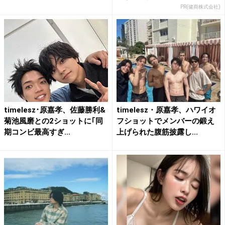
PR(健商株式会社)
timelesz･原嘉孝、佐藤勝利&
timelesz・原嘉孝、ハワイオ
菊池風磨との2ショットに｢同
フショットでメンバーの鍛え
期コンビ最高すぎ...
上げられた腹筋披露し...