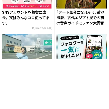
SNSアカウントを着実に成
｢デート気分になれそう｣菊池
長。実はみんなココ使ってま
風磨、古代エジプト展での初
す。
の音声ガイドにファン大興奮
PR(Dreaw合同会社)
timelesz・菊池風磨、ハワイ
SNSアカウントを着実に成
での寺西拓人の寝起きショッ
長。実はみんなココ使ってま
ト公開にファン悶絶「...
す。
PR(Dreaw合同会社)