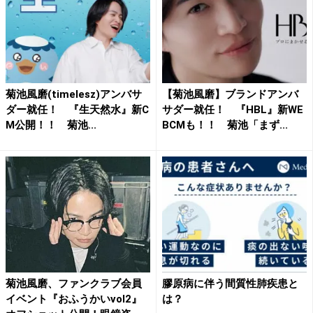
菊池風磨(timelesz)アンバサ
【菊池風磨】ブランドアンバ
ダー就任！ 『生天然水』新C
サダー就任！ 『HBL』新WE
M公開！！ 菊池...
BCMも！！ 菊池「まず...
菊池風磨、ファンクラブ会員
膠原病に伴う間質性肺疾患と
イベント『おふうかいvol2』
は？