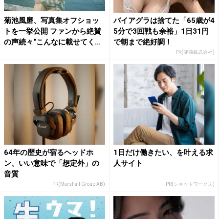
菊池風磨、写真集オフショッ
バイアグラは捨てた「65歳が4
トを一挙公開 ファンから絶賛
5分で3回戦も余裕」1日31円
の声続々“こんなに載せてく...
で朝まで絶好調！
PR(健商株式会社)
64年の歴史が宿るヘッドホ
1日だけ働きたい、を叶える求
ン、いい意味で「想定外」の
人サイト
音質
PR(Marshall Group AB)
PR(ショットワークス)