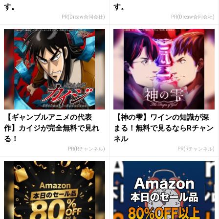
す。
す。
PR(Dreaw合同会社)
PR(Dreaw合同会社)
【ギャンブルアニメの代表
【神の雫】ワインの知識が深
作】カイジが完全無料で見れ
まる！無料で見るならRチャン
る！
ネル
PR(Rチャンネル)
PR(Rチャンネル)