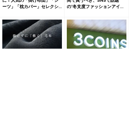
に！人気の「掛け布団」「シ
間で買うべき、SNSで話題
ーツ」「枕カバー」セレクシ
の"冬支度ファッションアイ...
ョ...
離れられない心地よさ！「tob
冬の外出・おうち時間を楽し
est」の『極温敷き毛布』が発
く快適に！3COINSで狙うべ
売。累計販売12万枚...
き"この冬大活躍のアイテ...