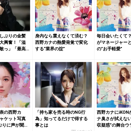
しぶりの金髪
身内なら震えなくて済む？
毎日会いたくて
大興奮！「溢
西野カナの熱愛発覚で変化
がマネージャー
敵っ」「最高
する“業界の掟”
の”お手軽愛”
表の西野カ
「持ち家を売る時のNG行
西野カナにiKO
ャケット写真
為」知ってるだけで得する
ナ臭さが拭えない
ぶりに声が聞け
事とは
収疑惑”の舞台ウ