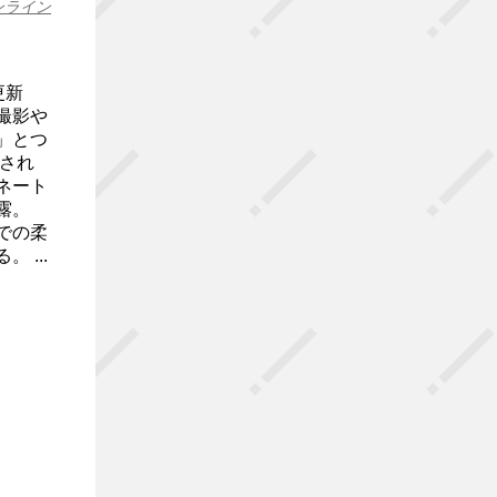
ンライン
更新
撮影や
」とつ
され
ネート
露。
での柔
 ...