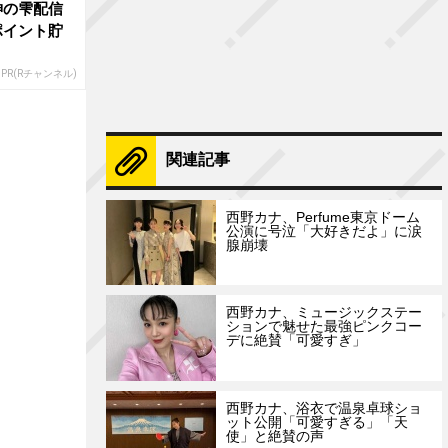
神の雫配信
ポイント貯
PR(Rチャンネル)
関連記事
西野カナ、Perfume東京ドーム
公演に号泣「大好きだよ」に涙
腺崩壊
西野カナ、ミュージックステー
ションで魅せた最強ピンクコー
デに絶賛「可愛すぎ」
西野カナ、浴衣で温泉卓球ショ
ット公開「可愛すぎる」「天
使」と絶賛の声