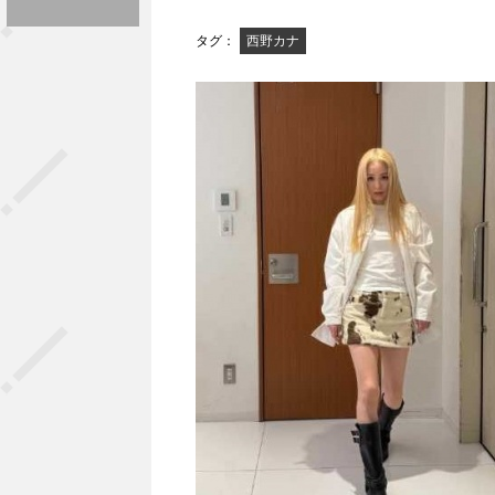
タグ：
西野カナ