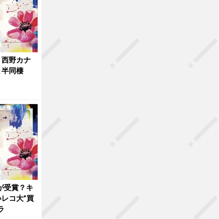
？西野カナ
と半同棲
Nが受賞？キ
レコ大”買
ラ