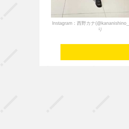
Instagram：西野カナ(@kananishino_of
り