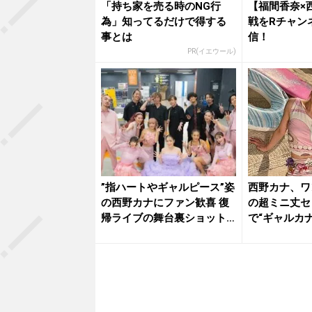
「持ち家を売る時のNG行
【福間香奈×
為」知ってるだけで得する
戦をRチャン
事とは
信！
PR(イエウール)
”指ハートやギャルピース”姿
西野カナ、ワ
の西野カナにファン歓喜 復
の超ミニ丈セ
帰ライブの舞台裏ショット
で“ギャルカ
公...
たまら...