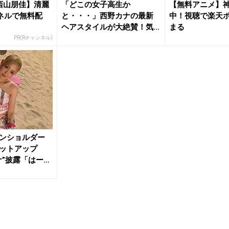
西山朋佳】清麗
「どこの女子高生か
【無料アニメ】
ネルで無料配
と・・・」西野カナの最新
中！視聴で楽天
ヘアスタイルが大絶賛！気
まる
になる”影”に...
PR(Rチャンネル)
ンショルダー
ットアップ
ナ”披露「はーー