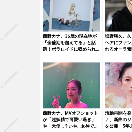
西野カナ、36歳の現在地が
塩野瑛久、久
「全盛期を超えてる」と話
ヘアにファン
題！ポラロイドに収められ
れるオーラ素
た“金...
です」
西野カナ、MVオフショット
活動再開を発
が「超妖精で可愛い過ぎ」
ナ、新曲のジ
や「天使…？いや…女神で
を公開「5年