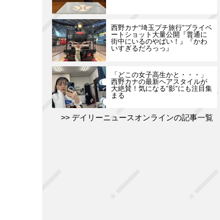
西野カナ“埼玉プチ旅行”プライベ
ートショット大量公開『普通に
街中にいるのやばい！』『かわ
いすぎるだろっっ』
「どこの女子高生かと・・・」
西野カナの最新ヘアスタイルが
大絶賛！気になる”影”にも注目集
まる
デイリーニュースオンラインの記事一覧