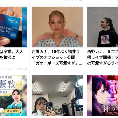
PR(イエウール)
は卒業。大人
西野カナ、10年ぶり福井ラ
西野カナ、５年
を贅沢に
イブのオフショット公開
帰ライブ開催！
「ガオーポーズ可愛すぎ」
の可愛すぎるラ
とファン...
紹介『少...
エキスプレス・ジャパン)