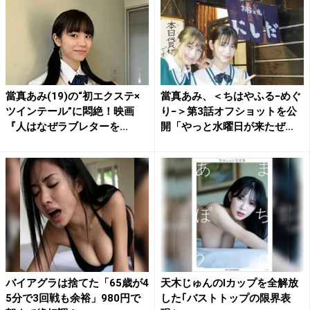
當真あみ(19)の“初エクステ×
當真あみ、＜ちはやふる−めぐ
ツインテール”に悶絶！映画
り−＞第3話オフショットを公
『人はなぜラブレターを...
開「やっと水曜日が来たぜ...
バイアグラは捨てた「65歳が4
天木じゅんのIカップを全解放
5分で3回戦も余裕」980円で
した｢バストトップの限界表