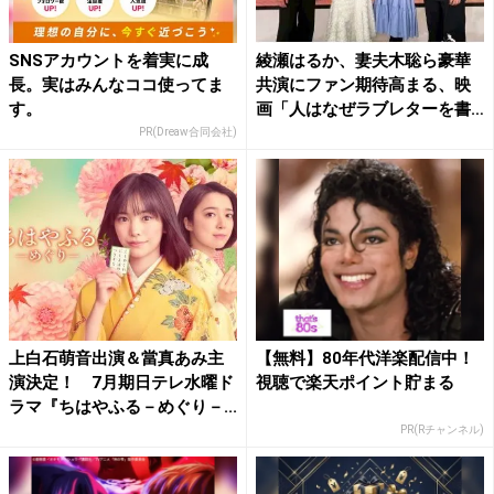
SNSアカウントを着実に成
綾瀬はるか、妻夫木聡ら豪華
長。実はみんなココ使ってま
共演にファン期待高まる、映
す。
画「人はなぜラブレターを書
く...
PR(Dreaw合同会社)
上白石萌音出演＆當真あみ主
【無料】80年代洋楽配信中！
演決定！ 7月期日テレ水曜ド
視聴で楽天ポイント貯まる
ラマ『ちはやふる－めぐり－...
PR(Rチャンネル)