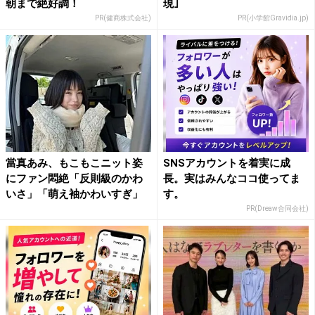
朝まで絶好調！
現｣
PR(健商株式会社)
PR(小学館Gravidia.jp)
當真あみ、もこもこニット姿
SNSアカウントを着実に成
にファン悶絶「反則級のかわ
長。実はみんなココ使ってま
いさ」「萌え袖かわいすぎ」
す。
PR(Dreaw合同会社)