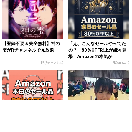
【登録不要＆完全無料】神の
「え、こんなセールやってた
雫がRチャンネルで見放題
の？」80％OFF以上が続々登
場！Amazonの本気が...
PR(Rチャンネル)
PR(Amazon)
「今日の目玉商品は？」毎日
「めぐるちゃんの成長めっち
変わるAmazonタイムセール
ゃ楽しみ！」當真あみ、『ち