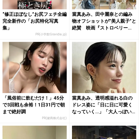
“修正ほぼなし”お尻フェチ全編
當真あみ、田中麗奈との編み
完全新作の「お尻特化写真
物オフショットが”美人親子”と
集」
絶賛 映画『ストロベリー...
PR(小学館Gravidia.jp)
「風俗前に飲むだけ！」45分
當真あみ、透明感溢れる白の
で3回戦も余裕！1日31円で朝
ドレス姿に「日に日に可愛く
まで絶好調
なっていく…」「大人っぽい
綺...
PR(健商株式会社)