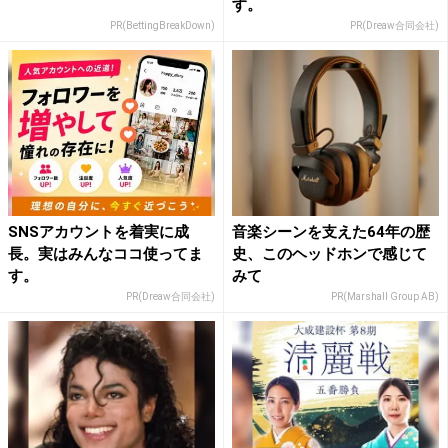
す。
PR(BettingBreakDown)
PR(Dreaw合同会社)
SNSアカウントを着実に成
音楽シーンを支えた64年の歴
長。実はみんなココ使ってま
史、このヘッドホンで感じて
す。
みて
PR(Dreaw合同会社)
PR(Marshall Group AB)