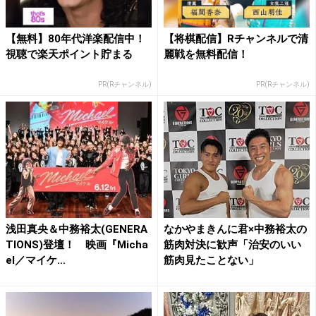
【無料】80年代洋楽配信中！
【将棋配信】Rチャンネルで清
視聴で楽天ポイント貯まる
麗戦を無料配信！
PR(Rチャンネル)
PR(Rチャンネル)
浅田真央＆中務裕太(GENERA
なかやまきんに君×中務裕太の
TIONS)登壇！ 映画『Micha
筋肉対決に歓声「治安のいい
el／マイケ...
筋肉見たことない」