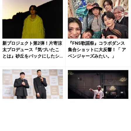
新プロジェクト第2弾！片寄涼
『FNS歌謡祭』コラボダンス
太プロデュース『気づいたこ
集合ショットに大反響！「 ア
とは』砂丘をバックにしたシ...
ベンジャーズみたい。」
関口メンディーと中務裕太が
“気迫あふれる肉体美に注目”竹
登場！ 『OMOi KO MAND
内涼真、腹筋バキバキの迫力