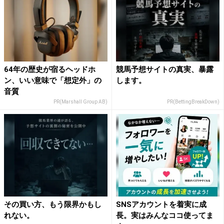
64年の歴史が宿るヘッドホ
競馬予想サイトの真実、暴露
ン、いい意味で「想定外」の
します。
音質
PR(Marshall Group AB)
PR(BettingBreakDown)
その買い方、もう限界かもし
SNSアカウントを着実に成
れない。
長。実はみんなココ使ってま