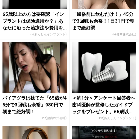
65歳以上の方は要確認「イン
「風俗前に飲むだけ！」45分
プラントは保険適用か？」あ
で3回戦も余裕！1日31円で朝
なたに沿った治療法や費用を...
まで絶好調
PR(あんしんインプラント)
PR(健商株式会社)
バイアグラは捨てた「65歳が4
＜約1分＞アンケート回答者へ
5分で3回戦も余裕」980円で
歯科医師が監修したガイドブ
朝まで絶好調！
ックをプレゼント。65歳以...
PR(健商株式会社)
PR(あんしんインプラント)