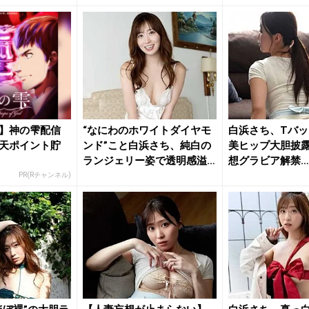
】神の雫配信
“なにわのホワイトダイヤモ
白浜さち、Tバ
天ポイント貯
ンド”こと白浜さち、純白の
美ヒップ大胆披
ランジェリー姿で透明感溢
想グラビア解禁…
れる...
PR(Rチャンネル)