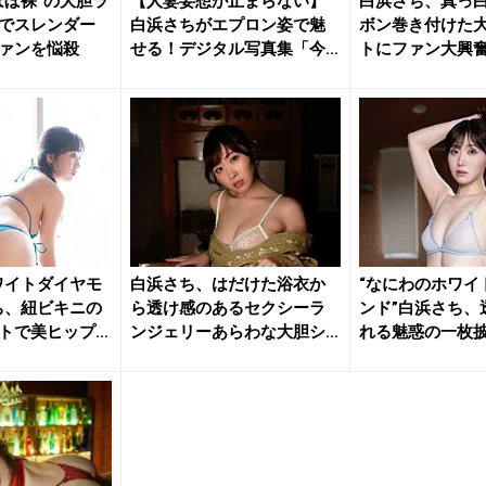
ほぼ裸”の大胆ラ
【人妻妄想が止まらない】
白浜さち、真っ
でスレンダー
白浜さちがエプロン姿で魅
ボン巻き付けた
ァンを悩殺
せる！デジタル写真集「今
トにファン大興
日は寝か...
ワイトダイヤモ
白浜さち、はだけた浴衣か
“なにわのホワイ
ち、紐ビキニの
ら透け感のあるセクシーラ
ンド”白浜さち、
トで美ヒップ
ンジェリーあらわな大胆シ
れる魅惑の一枚
ョット公...
な綺...