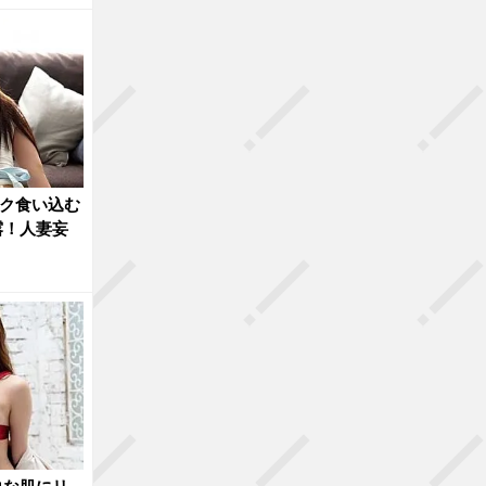
ック食い込む
露！人妻妄