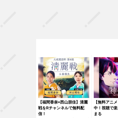
【福間香奈×西山朋佳】清麗
【無料アニメ
戦をRチャンネルで無料配
中！視聴で楽
信！
まる