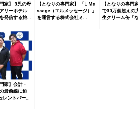
門家】 3児の母
【となりの専門家】 「L Me
【となりの専門家
アリーホテル
ssage（エルメッセージ）」
で30万個超えの
を発信する旅
を運営する株式会社ミ...
生クリーム缶「
を販...
門家】会計・
の最前線に迫
クセレントパート