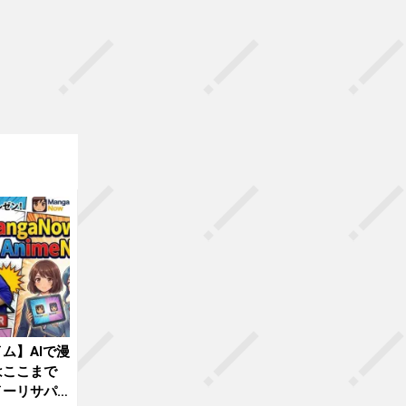
ム】AIで漫
はここまで
イーリサパ