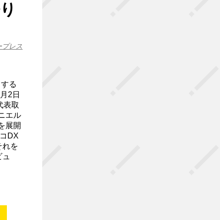
語り
ープレス
スする
月2日
代表取
ニエル
を展開
コDX
それを
ビュ