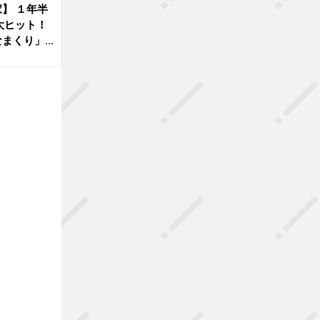
】 １年半
大ヒット！
なまくり」