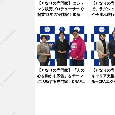
【となりの専門家】 コンテ
【となりの専
ンツ販売プロデューサーで
で、ラグジュ
起業18年の実践家！加藤卓
や子連れ旅行
也さ...
クリ...
【となりの専門家】 「人の
【となりの専
心を動かす広告」をテーマ
キャリア支援
に活動する専門家！CRAFT
る—CPAエ
株...
ナー...