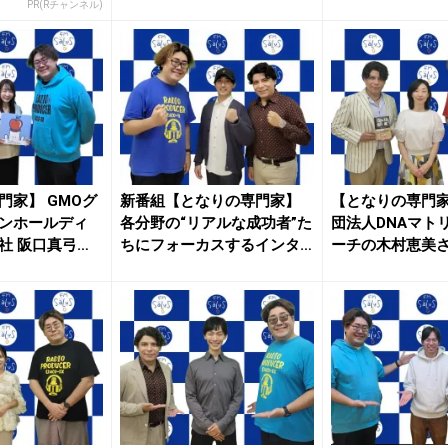
アバ...
ブリ...
PR(Rチャンネル)
門家】 GMOグ
新番組【となりの専門家】
【となりの専門
ンホールディ
各分野の“リアルな成功者”た
団法人DNAマト
社 阪口真弓さ
ちにフォーカスするインタ
ーチの木村恵美
ビュ...
え！D...