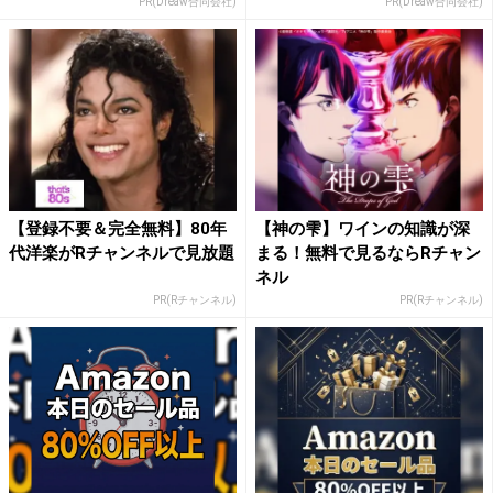
PR(Dreaw合同会社)
PR(Dreaw合同会社)
【登録不要＆完全無料】80年
【神の雫】ワインの知識が深
代洋楽がRチャンネルで見放題
まる！無料で見るならRチャン
ネル
PR(Rチャンネル)
PR(Rチャンネル)