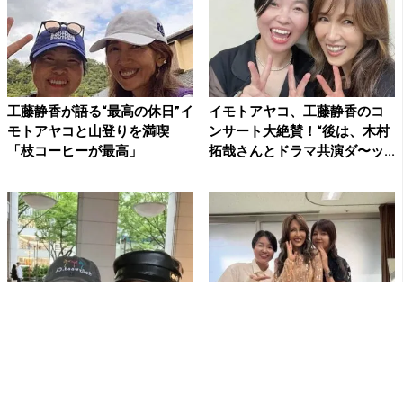
工藤静香が語る“最高の休日”イ
イモトアヤコ、工藤静香のコ
モトアヤコと山登りを満喫
ンサート大絶賛！“後は、木村
「枝コーヒーが最高」
拓哉さんとドラマ共演ダ〜ッ...
工藤静香、イモトアヤコを”絢
イモトアヤコ、工藤静香コン
ちゃん”呼び 意外な2人の関
サート満喫 飯島直子との豪華
係に注目集まる「しーちゃ...
3ショットに大反響「本当に...