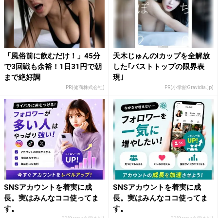
「風俗前に飲むだけ！」45分
天木じゅんのIカップを全解放
で3回戦も余裕！1日31円で朝
した｢バストトップの限界表
まで絶好調
現｣
PR(健商株式会社)
PR(小学館Gravidia.jp)
SNSアカウントを着実に成
SNSアカウントを着実に成
長。実はみんなココ使ってま
長。実はみんなココ使ってま
す。
す。