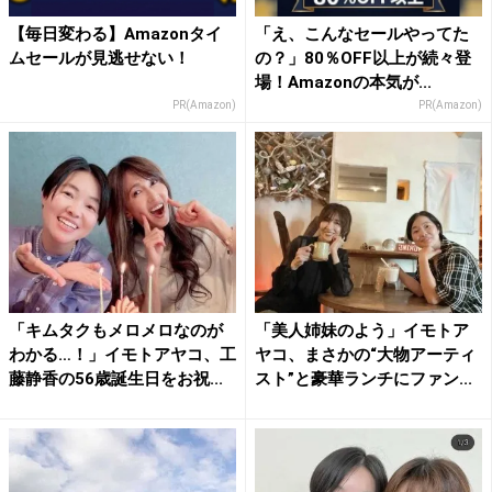
【毎日変わる】Amazonタイ
「え、こんなセールやってた
ムセールが見逃せない！
の？」80％OFF以上が続々登
場！Amazonの本気が...
PR(Amazon)
PR(Amazon)
「キムタクもメロメロなのが
「美人姉妹のよう」イモトア
わかる…！」イモトアヤコ、工
ヤコ、まさかの“大物アーティ
藤静香の56歳誕生日をお祝...
スト”と豪華ランチにファン...