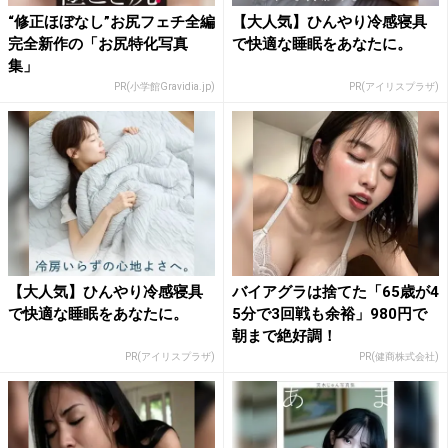
“修正ほぼなし”お尻フェチ全編
【大人気】ひんやり冷感寝具
完全新作の「お尻特化写真
で快適な睡眠をあなたに。
集」
PR(小学館Gravidia.jp)
PR(アイリスプラザ)
【大人気】ひんやり冷感寝具
バイアグラは捨てた「65歳が4
で快適な睡眠をあなたに。
5分で3回戦も余裕」980円で
朝まで絶好調！
PR(アイリスプラザ)
PR(健商株式会社)