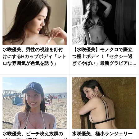
水咲優美、男性の視線を釘付
【水咲優美】モノクロで際立
けにするHカップボディ「レト
つ極上ボディ！「セクシー過
ロな雰囲気が色気を誘う」
ぎてやばい」最新グラビアに
フ...
水咲優美、ビーチ映え抜群の
水咲優美、極小ランジェリー