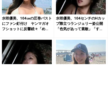
水咲優美、104㎝の圧巻バスト
水咲優美、104センチのHカッ
にファン釘付け ヤンマガオ
プ際立つランジェリー姿公開
フショットに反響続々「め...
「色気があって素敵」「す...
水咲優美、104センチのHカッ
水咲優美、ビーチ映え抜群の
プ際立つランジェリー姿公開
ビキニ姿で“日焼け”ハプニング
「色気があって素敵」「す...
報告「お胸が真っ赤」「ナ...