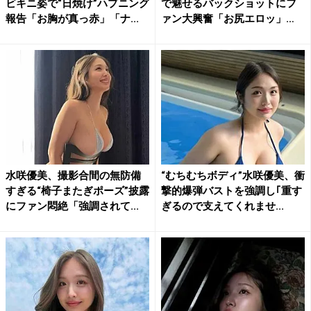
ビキニ姿で“日焼け”ハプニング
で魅せるバックショットにフ
報告「お胸が真っ赤」「ナ...
ァン大興奮「お尻エロッ」
「し...
水咲優美、撮影合間の無防備
“むちむちボディ”水咲優美、衝
すぎる“椅子またぎポーズ”披露
撃的爆弾バストを強調し｢重す
にファン悶絶「強調されて...
ぎるので支えてくれませ...