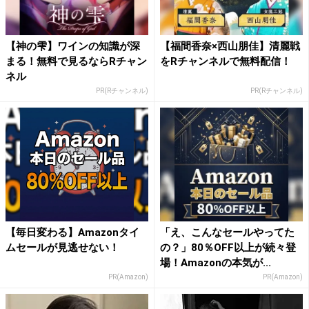
【神の雫】ワインの知識が深
【福間香奈×西山朋佳】清麗戦
まる！無料で見るならRチャン
をRチャンネルで無料配信！
ネル
PR(Rチャンネル)
PR(Rチャンネル)
【毎日変わる】Amazonタイ
「え、こんなセールやってた
ムセールが見逃せない！
の？」80％OFF以上が続々登
場！Amazonの本気が...
PR(Amazon)
PR(Amazon)