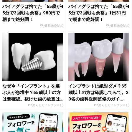
バイアグラは捨てた「65歳が4
バイアグラは捨てた「65歳が4
5分で3回戦も余裕」980円で
5分で3回戦も余裕」1日31円
朝まで絶好調！
で朝まで絶好調！
PR(健商株式会社)
PR(健商株式会社)
なぜ今「インプラント」を選
インプラントは絶対ダメ？65
ぶ人が急増中？65歳以上の方
歳以上の方は確認してみて。2
は要確認。抜けた歯の放置は...
0名の歯科医師監修のガイ...
PR(あんしんインプラント)
PR(あんしんインプラント)