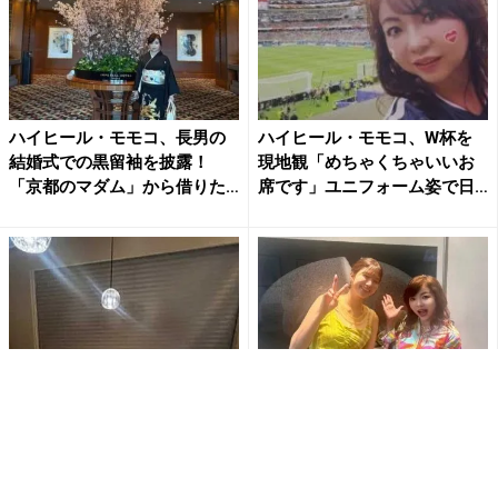
ハイヒール・モモコ、長男の
ハイヒール・モモコ、W杯を
結婚式での黒留袖を披露！
現地観「めちゃくちゃいいお
「京都のマダム」から借りた
席です」ユニフォーム姿で日
総手...
本...
松本伊代、61歳の誕生日を豪
ハイヒール・モモコが見切れ
華メンバーが祝福 銀座でのサ
覚悟!? 稲村亜美との写真に自
プライズ会に感動
ら「切ってOK」宣言にフ...