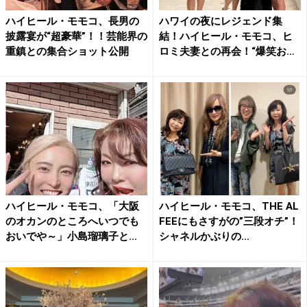
ハイヒール・モモコ、長男の
ハワイの夜にレジェンド集
披露宴が“超豪華”！！芸能界の
結！ハイヒール・モモコ、ヒ
重鎮との集合ショット公開
ロミ夫妻との再会！“爆笑お土
産...
ハイヒール・モモコ、「大阪
ハイヒール・モモコ、THE AL
のオカンのところへいつでも
FEEにもさすがの”三段オチ”！
おいでや～」小島瑠璃子と
シャネルかぶりの...
久々...