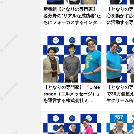
新番組【となりの専門家】
【となりの専
各分野の“リアルな成功者”た
心を動かす広
ちにフォーカスするインタ
に活動する専
ビュ...
株...
【となりの専門家】 「L Me
【となりの専
ssage（エルメッセージ）」
で30万個超
を運営する株式会社ミ...
生クリーム缶
を販...