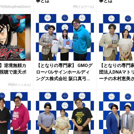
事とは
事とは
PR(BettingBreakDown)
PR(イエウール)
】逆境無頼カ
【となりの専門家】 GMOグ
【となりの専門
視聴で楽天ポ
ローバルサインホールディ
団法人DNAマト
ングス株式会社 阪口真弓さ
ーチの木村恵美
ん...
え！D...
PR(Rチャンネル)