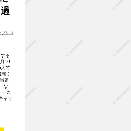
と過
ープレス
スする
月10
の大竹
段聞く
当番
ーな
ォーカ
キャリ