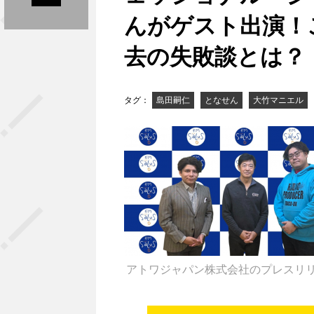
んがゲスト出演！
去の失敗談とは？
タグ：
島田嗣仁
となせん
大竹マニエル
アトワジャパン株式会社のプレスリ