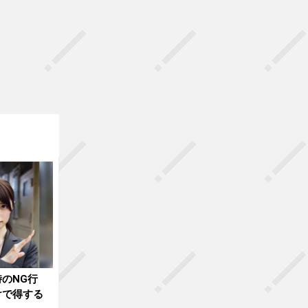
のNG行
けで得する