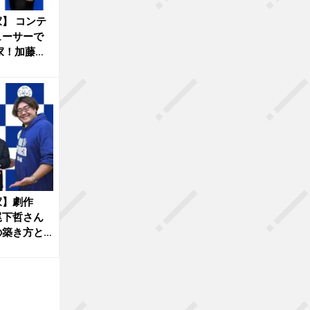
】 コンテ
ューサーで
家！加藤卓
家】劇作
尾下哲さん
築き方とAI