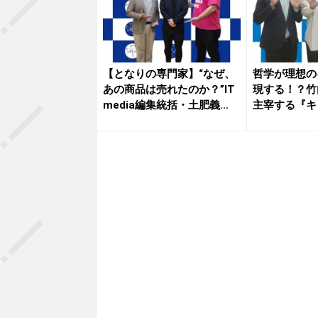
【となりの専門家】“なぜ、
哲学が理想の
あの商品は売れたのか？”IT
現する！？竹
media編集統括・土肥義...
主宰する『キ
クール』...