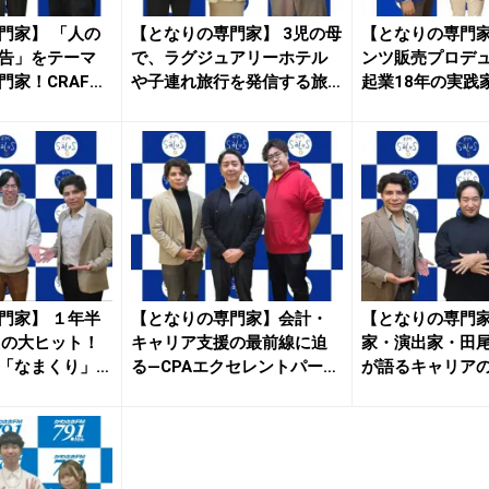
門家】 「人の
【となりの専門家】 3児の母
【となりの専門家
告」をテーマ
で、ラグジュアリーホテル
ンツ販売プロデ
門家！CRAFT
や子連れ旅行を発信する旅
起業18年の実践
クリ...
也さ...
門家】 １年半
【となりの専門家】会計・
【となりの専門
えの大ヒット！
キャリア支援の最前線に迫
家・演出家・田
「なまくり」
る—CPAエクセレントパート
が語るキャリアの
ナー...
時代の...