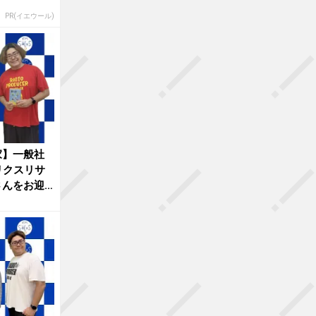
PR(イエウール)
家】一般社
リクスリサ
さんをお迎