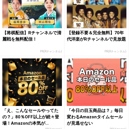
【将棋配信】Rチャンネルで清
【登録不要＆完全無料】70年
麗戦を無料配信！
代洋楽がRチャンネルで見放題
PR(Rチャンネル)
PR(Rチャンネル)
「え、こんなセールやってた
「今日の目玉商品は？」毎日
の？」80％OFF以上が続々登
変わるAmazonタイムセール
場！Amazonの本気が...
が見逃せない