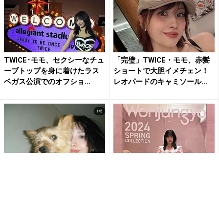
TWICE･モモ、セクシーなチュ
「完璧」TWICE・モモ、赤髪
ーブトップを身に着けたラス
ショートで大胆イメチェン！
ベガス公演でのオフショ...
レオパードのキャミソール...
TWICE･モモ、愛犬をギュッと
TWICE･モモ、｢まるでバービ
抱きしめたツーショットを披
ー人形!｣ミューズを務めるコス
露｢はい、可愛い｣
メブランドのイベン...