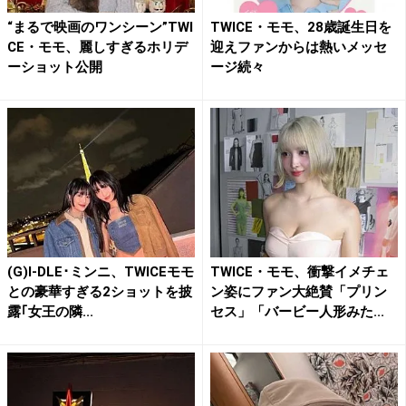
“まるで映画のワンシーン”TWI
TWICE・モモ、28歳誕生日を
CE・モモ、麗しすぎるホリデ
迎えファンからは熱いメッセ
ーショット公開
ージ続々
(G)I-DLE･ミンニ、TWICEモモ
TWICE・モモ、衝撃イメチェ
との豪華すぎる2ショットを披
ン姿にファン大絶賛「プリン
露｢女王の隣...
セス」「バービー人形みた...