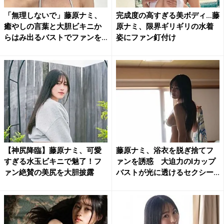
「無理しないで」藤原ナミ、
完成度の高すぎる美ボディ…藤
癒やしの言葉と大胆ビキニか
原ナミ、限界ギリギリの水着
らはみ出るバストでファンを
姿にファン釘付け
悩...
【神尻降臨】藤原ナミ、可愛
藤原ナミ、浴衣を脱ぎ捨てフ
すぎる水玉ビキニで魅了！フ
ァンを誘惑 大迫力のIカップ
ァン絶賛の美尻を大胆披露
バストが光に透けるセクシー...