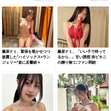
PR(Rチャンネル)
PR(Rチャンネル)
藤原ナミ、緊張を覗かせつつ
藤原ナミ、「いい子で待って
披露した“ハイソックス×ラン
るから…」甘い誘惑"赤ビキニ
ジェリー”姿に反響続々
の贈り物"にファン悶絶