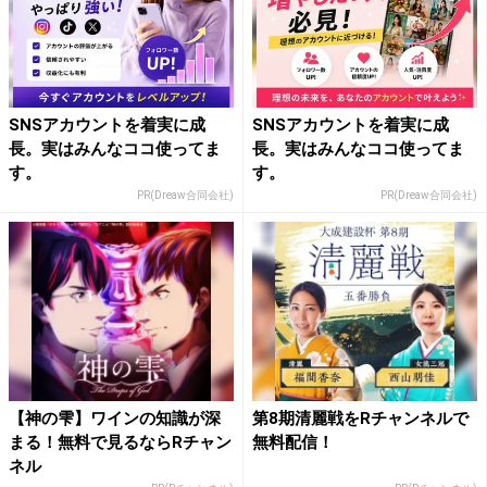
SNSアカウントを着実に成
SNSアカウントを着実に成
長。実はみんなココ使ってま
長。実はみんなココ使ってま
す。
す。
PR(Dreaw合同会社)
PR(Dreaw合同会社)
【神の雫】ワインの知識が深
第8期清麗戦をRチャンネルで
まる！無料で見るならRチャン
無料配信！
ネル