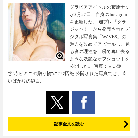
グラビアアイドルの藤原ナミ
が2月27日、自身のInstagram
を更新した。 週プレ「グラ
ジャパ！」から発売されたデ
ジタル写真集「WAVES」の
魅力を改めてアピールし、見
る者の理性を一瞬で奪い去る
ような妖艶なオフショットを
公開した。 写真：甘い誘
惑"赤ビキニの贈り物"にﾌｧﾝ悶絶 公開された写真では、眩
いばかりの純白...
記事全文を読む