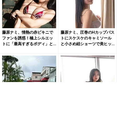
藤原ナミ、情熱の赤ビキニで
藤原ナミ、圧巻のHカップバス
ファンを誘惑！極上シルエッ
トにスケスケのキャミソール
トに「最高すぎるボディ」と
と小さめ紐ショーツで美ヒッ...
フ...
藤原ナミ、Hカップバストに布
藤原ナミ、黒レースの大胆ラ
面積が少なすぎる水着姿の攻
ンジェリー姿披露 胸元あらわ
め攻めショットにファン大興...
に腰をくねらせたポーズでフ...