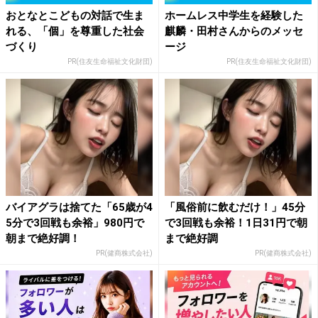
おとなとこどもの対話で生ま
ホームレス中学生を経験した
れる、「個」を尊重した社会
麒麟・田村さんからのメッセ
づくり
ージ
PR(住友生命福祉文化財団)
PR(住友生命福祉文化財団)
バイアグラは捨てた「65歳が4
「風俗前に飲むだけ！」45分
5分で3回戦も余裕」980円で
で3回戦も余裕！1日31円で朝
朝まで絶好調！
まで絶好調
PR(健商株式会社)
PR(健商株式会社)