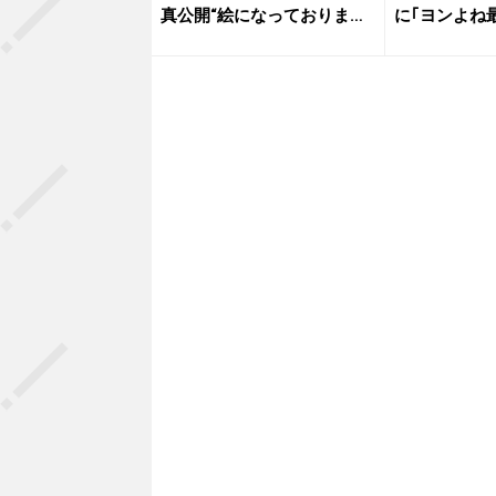
真公開“絵になっておりま
に｢ヨンよね
す”“O...
は...