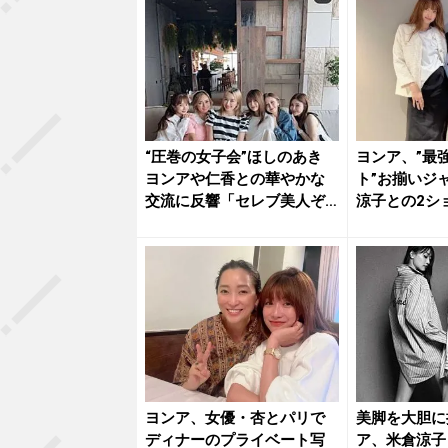
“圧巻の女子会”ほしのあき
ヨンア、”最
ヨンアや仁香との華やかな
ト”お揃いジ
交流に反響「セレブ美人ぞ
涼子との2シ
ろい...
ヨンア、女優・杏とパリで
美脚を大胆に
ディナーのプライベート写
ア、米倉涼子