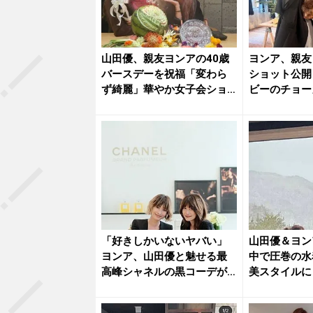
山田優、親友ヨンアの40歳
ヨンア、親友
バースデーを祝福「変わら
ショット公開
ず綺麗」華やか女子会ショ
ビーのチョー
ット公...
「好きしかいないヤバい」
山田優＆ヨン
ヨンア、山田優と魅せる最
中で圧巻の水
高峰シャネルの黒コーデが
美スタイルに
美しすぎ...
麗なの...