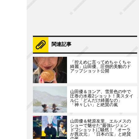
関連記事
「控えめに言ってめちゃくちゃ
綺麗」山田優、圧倒的美貌のド
アップショット公開
山田優＆ヨンア、雪景色の中で
圧巻の水着2ショット！美スタイ
ルに「どんだけ綺麗なの」
「神々しい」と絶賛の嵐
山田優＆蛯原友里、エルメスの
ショーで魅せた“最強レジェン
ド”2ショットに騒然！「オーラ
が異次元」「日本の宝」と絶賛
の嵐