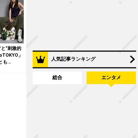
と“刺激的
oTOKYO」
人気記事ランキング
も...
総合
エンタメ