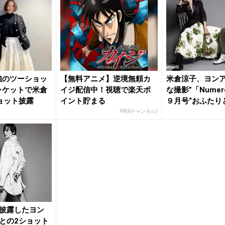
強のツーショッ
【無料アニメ】逆境無頼カ
米倉涼子、ヨンア
ャケットで米倉
イジ配信中！視聴で楽天ポ
な撮影”「Numer
ョット披露
イント貯まる
９月号“おふたりと
PR(Rチャンネル)
披露したヨン
との2ショット