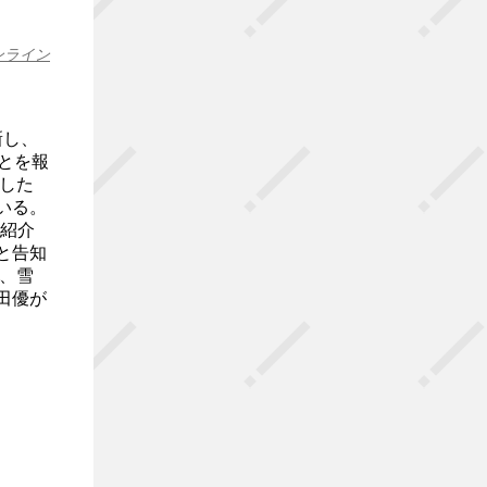
ンライン
新し、
ことを報
した
いる。
の紹介
と告知
、雪
田優が