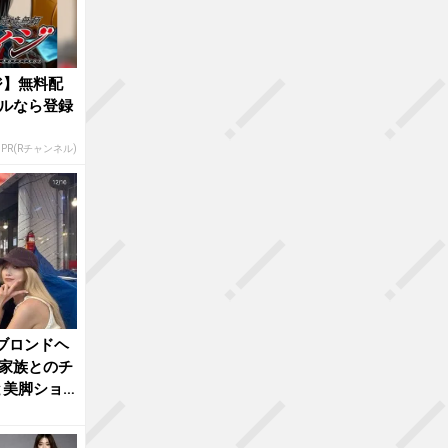
ジ】無料配
ルなら登録
PR(Rチャンネル)
ブロンドヘ
 家族とのチ
と美脚ショ