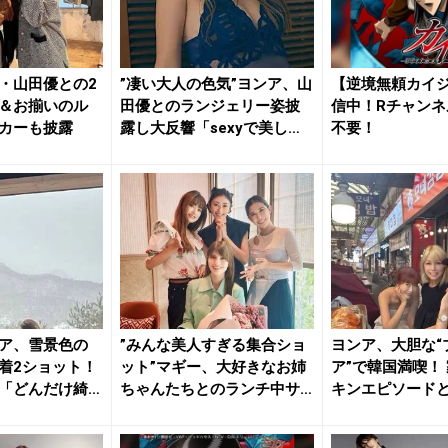
・山田優との2
”凄い大人の色気”ヨンア、山
【逆境無頼カイ
＆お揃いのル
田優とのランジェリー姿披
信中！Rチャンネ
カーも披露
露し大反響「sexyで美し
不要！
い...
ア、雪景色の
”みんな美人すぎる集合ショ
ヨンア、大胆な“
着2ショット！
ット”マギー、大好きなお姉
ア”で韓国満喫！
「どんだけ綺
ちゃんたちとのランチ中サ
キンエピソード
プラ...
ッ...