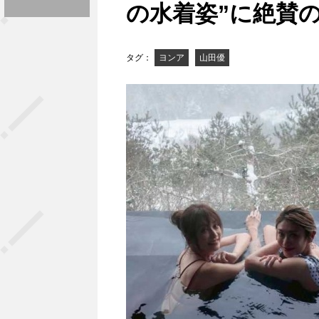
の水着姿”に絶賛
タグ：
ヨンア
山田優