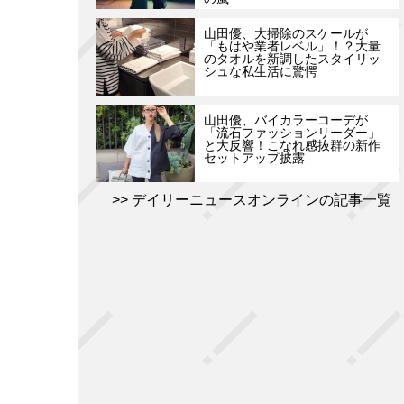
山田優、大掃除のスケールが
「もはや業者レベル」！？大量
のタオルを新調したスタイリッ
シュな私生活に驚愕
山田優、バイカラーコーデが
「流石ファッションリーダー」
と大反響！こなれ感抜群の新作
セットアップ披露
デイリーニュースオンラインの記事一覧