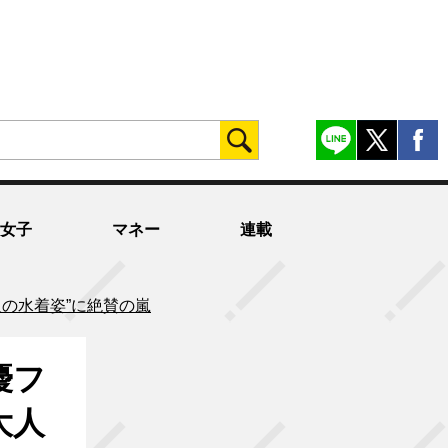
女子
マネー
連載
の水着姿”に絶賛の嵐
優フ
大人