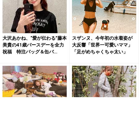
大沢あかね、“愛が伝わる”藤本
スザンヌ、今年初の水着姿が
美貴の41歳バースデーを全力
大反響「世界一可愛いママ」
祝福 特注バッグ＆缶バ...
「足がめちゃくちゃ太い」
スザンヌ、所有する全バッグ
スザンヌ、白を基調とした私
公開に歓喜の声「見ていて楽
服コーデでファン魅了「白着
しい」
ると天使」