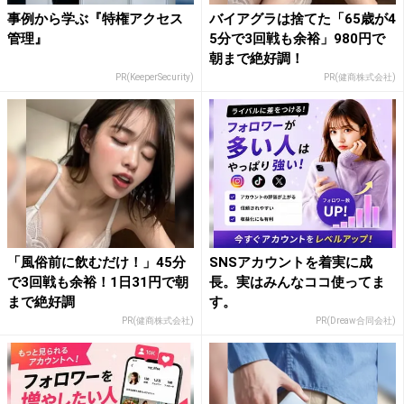
事例から学ぶ『特権アクセス
バイアグラは捨てた「65歳が4
管理』
5分で3回戦も余裕」980円で
朝まで絶好調！
PR(KeeperSecurity)
PR(健商株式会社)
「風俗前に飲むだけ！」45分
SNSアカウントを着実に成
で3回戦も余裕！1日31円で朝
長。実はみんなココ使ってま
まで絶好調
す。
PR(健商株式会社)
PR(Dreaw合同会社)