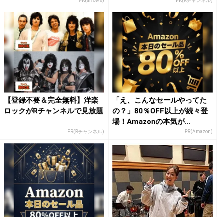
PR(arrows)
PR(Rチャンネル)
【登録不要＆完全無料】洋楽
「え、こんなセールやってた
ロックがRチャンネルで見放題
の？」80％OFF以上が続々登
場！Amazonの本気が...
PR(Rチャンネル)
PR(Amazon)