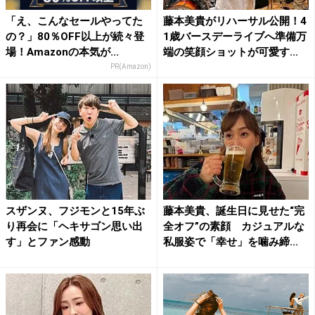
「え、こんなセールやってた
藤本美貴がリハーサル公開！4
の？」80％OFF以上が続々登
1歳バースデーライブへ準備万
場！Amazonの本気が...
端の笑顔ショットが可愛す...
PR(Amazon)
スザンヌ、フジモンと15年ぶ
藤本美貴、誕生日に見せた“完
り再会に「ヘキサゴン思い出
全オフ”の素顔 カジュアルな
す」とファン感動
私服姿で「幸せ」を噛み締...