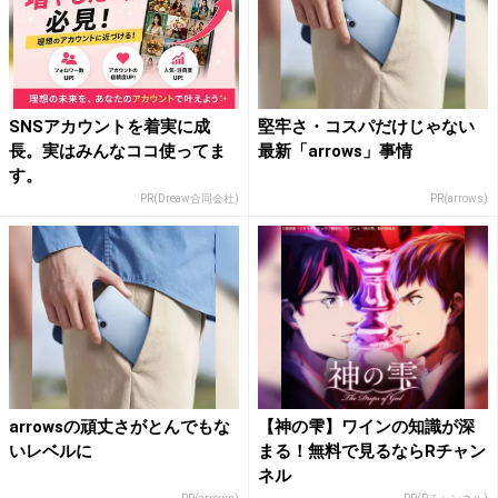
SNSアカウントを着実に成
堅牢さ・コスパだけじゃない
長。実はみんなココ使ってま
最新「arrows」事情
す。
PR(Dreaw合同会社)
PR(arrows)
arrowsの頑丈さがとんでもな
【神の雫】ワインの知識が深
いレベルに
まる！無料で見るならRチャン
ネル