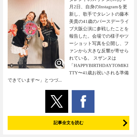
月2日、自身のInstagramを更
新し、歌手でタレントの藤本
美貴の41歳のバースデーライ
ブ大阪公演に参戦したことを
報告した。会場での様子やツ
ーショット写真を公開し、フ
ァンから大きな反響が寄せら
れている。 スザンヌは
「HAPPYBIRTHDAYTOMIKI
TTY〜41歳お祝いされる準備
できています〜」とつづ...
記事全文を読む