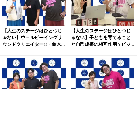
【人生のステージはひとつじ
【人生のステージはひとつじ
ゃない】ウェルビーイングサ
ゃない】子どもを育てること
ウンドクリエイター®・鈴木
と自己成長の相互作用？ビジ
浩...
ネ...
【人生のステージはひとつじ
【人生のステージはひとつじ
ゃない】親子対談スペシャ
ゃない】新生活の悩みに寄り
ル！株式会社レガシィ取締
添う—“理想と現実のギャッ
役・天...
プ...