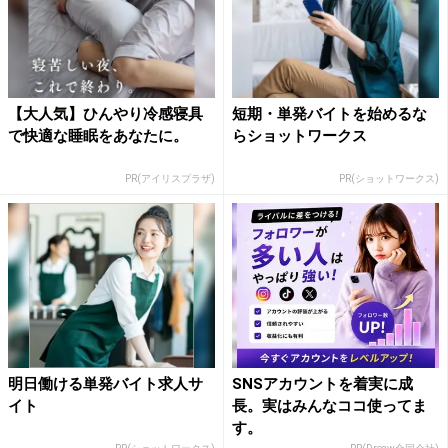
【大人気】ひんやり冷感寝具
短期・単発バイトを始めるな
で快適な睡眠をあなたに。
らショットワークス
PR(アイリスプラザ)
PR(ショットワークス)
明日働ける単発バイト求人サ
SNSアカウントを着実に成
イト
長。実はみんなココ使ってま
す。