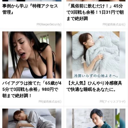
事例から学ぶ『特権アクセス
「風俗前に飲むだけ！」45分
管理』
で3回戦も余裕！1日31円で朝
まで絶好調
PR(KeeperSecurity)
PR(健商株式会社)
バイアグラは捨てた「65歳が4
【大人気】ひんやり冷感寝具
5分で3回戦も余裕」980円で
で快適な睡眠をあなたに。
朝まで絶好調！
PR(健商株式会社)
PR(アイリスプラザ)