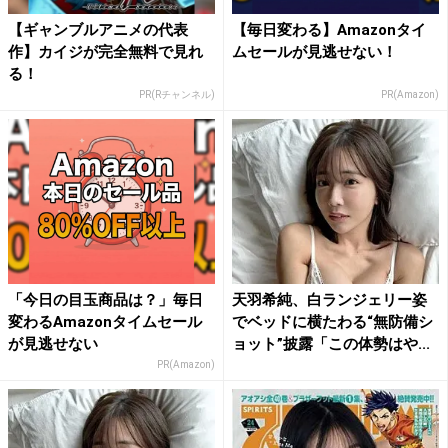
【ギャンブルアニメの代表
【毎日変わる】Amazonタイ
作】カイジが完全無料で見れ
ムセールが見逃せない！
る！
PR(Rチャンネル)
PR(Amazon)
「今日の目玉商品は？」毎日
天羽希純、白ランジェリー姿
変わるAmazonタイムセール
でベッドに横たわる“無防備シ
が見逃せない
ョット”披露「この体勢はや...
PR(Amazon)