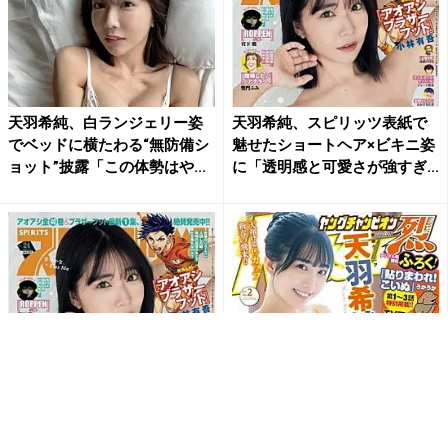
天羽希純、白ランジェリー姿
天羽希純、スピリッツ表紙で
でベッドに横たわる“無防備シ
魅せたショートヘア×ビキニ姿
ョット”披露「この体勢はや...
に「透明感と可愛さが強すぎ...
天羽希純、スピリッツ表紙で
天羽希純、『ヤングチャンピ
魅せたショートヘア×ビキニ姿
オン烈』の表紙を飾った報告
に「透明感と可愛さが強すぎ...
にファンから祝福の声が多数