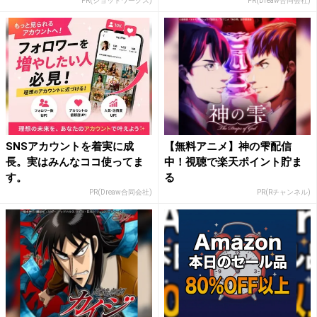
PR(ショットワークス)
PR(Dreaw合同会社)
SNSアカウントを着実に成
【無料アニメ】神の雫配信
長。実はみんなココ使ってま
中！視聴で楽天ポイント貯ま
す。
る
PR(Dreaw合同会社)
PR(Rチャンネル)