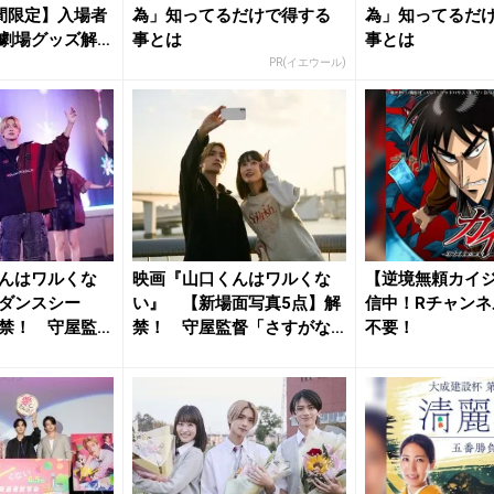
間限定】入場者
為」知ってるだけで得する
為」知ってるだ
劇場グッズ解
事とは
事とは
PR(イエウール)
んはワルくな
映画『山口くんはワルくな
【逆境無頼カイ
ダンスシー
い』 【新場面写真5点】解
信中！Rチャンネ
禁！ 守屋監
禁！ 守屋監督「さすがな
不要！
にわ男...