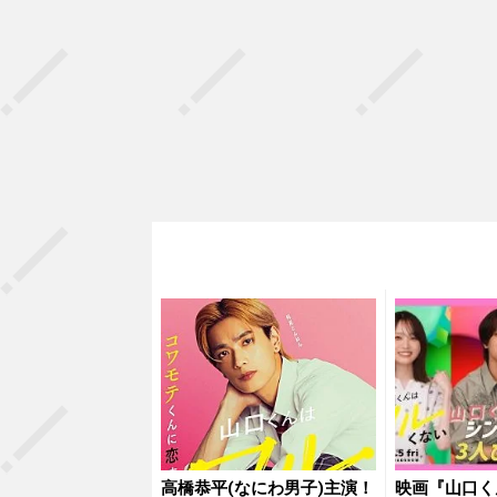
高橋恭平(なにわ男子)主演！
映画『山口く