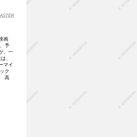
CASTER
映画
、予
が、一
歌は、
ーマイ
ック
 高