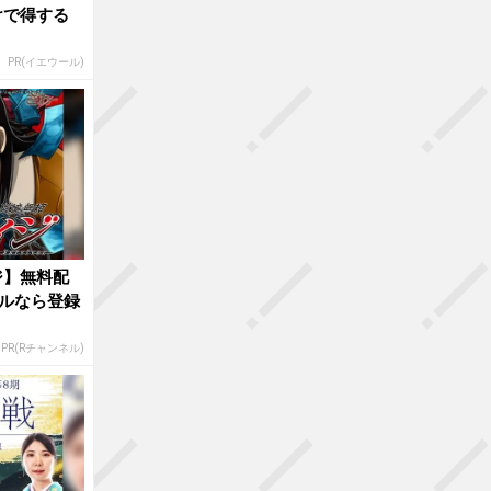
けで得する
PR(イエウール)
ジ】無料配
ルなら登録
PR(Rチャンネル)