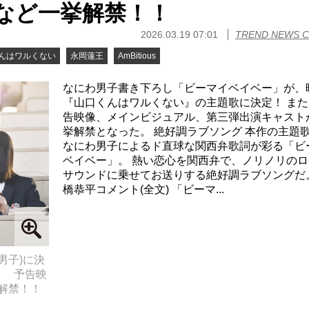
など一挙解禁！！
2026.03.19 07:01
TREND NEWS 
んはワルくない
永岡蓮王
AmBitious
なにわ男子書き下ろし「ビーマイベイベー」が、
『山口くんはワルくない』の主題歌に決定！ また
告映像、メインビジュアル、第三弾出演キャスト
挙解禁となった。 絶好調ラブソング 本作の主題
なにわ男子によるド直球な関西弁歌詞が彩る「ビ
ベイベー」。 熱い恋心を関西弁で、ノリノリのロ
サウンドに乗せてお送りする絶好調ラブソングだ。
橋恭平コメント(全文) 「ビーマ...
男子)に決
』 予告映
解禁！！