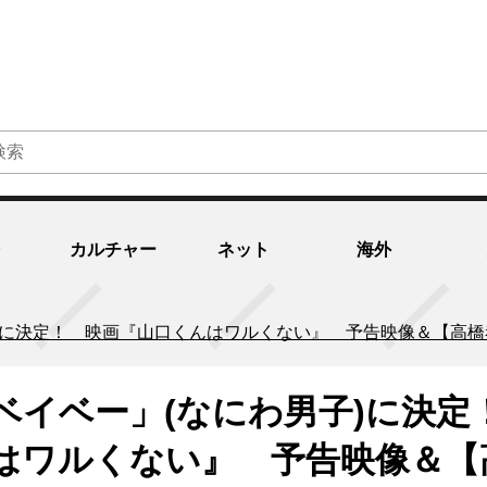
カルチャー
ネット
海外
)に決定！ 映画『山口くんはワルくない』 予告映像＆【高
ベイベー」(なにわ男子)に決定
ワルくない』 予告映像＆【