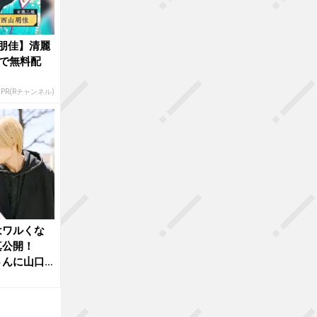
朋佳】清麗
で無料配
PR(Rチャンネル)
はワルくな
真公開！
さんに山口