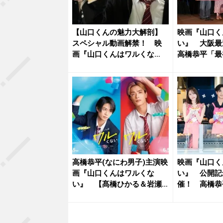
【山口くんの魅力大解剖】
映画『山口く
スペシャル動画解禁！ 映
い』 大阪
画『山口くんはワルくな
高橋恭平「最
い』 「新...
を大阪で...
高橋恭平(なにわ男子)主演映
映画『山口く
画『山口くんはワルくな
い』 公開記
い』 【髙橋ひかる＆岩瀬
催！ 高橋恭
洋志】...
もおいし...