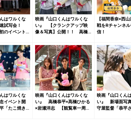
んはワルくな
映画『山口くんはワルくな
【福間香奈×西山
最速試写会！
い』 【クランクアップ映
戦をRチャンネル
初のイベント
像＆写真】公開！！ 高橋
信！
恭平「人...
んはワルくな
映画『山口くんはワルくな
映画『山口くん
念イベント開
い』 高橋恭平×髙橋ひかる
い』 新場面写
平「たこ焼き
×岩瀬洋志 【観覧車一周ド
守屋監督「恭平
キド...
くんの演...