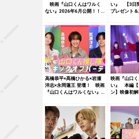
映画『山口くんはワルく
い』 【3日
ない』2026年6月公開！！...
プレゼント＆
禁！ ...
高橋恭平×髙橋ひかる×岩瀬
映画『山口く
洋志×永岡蓮王 登壇！ 映画
い』 本編【
『山口くんはワルくない』
ン】映像初解
5...
督「(恭平...