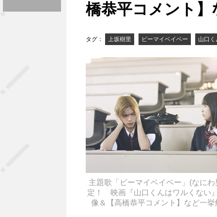
橋恭平コメント】
タグ：
上坂樹里
ビーマイベイベー
山口く
主題歌「ビーマイベイベー」(なにわ
定！ 映画『山口くんはワルくない
像＆【高橋恭平コメント】など一挙