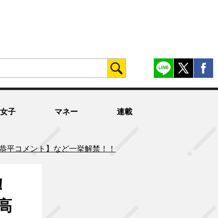
女子
マネー
連載
橋恭平コメント】など一挙解禁！！
！
高