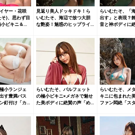
イヤー・花咲
見返り美人ドッキドキ！ら
らいむたそ、「
たそ)、思わず目
いむたそ、海辺で放つ大胆
出す」と表現？
極小ビキニ＆神
な艶姿！魅惑のヒップライ
音と神ボディに
ンにファ...
「需要しか...
極小ランジェ
らいむたそ、パルフェット
らいむたそ、メ
出す豊満バス
の極小ビキニ×メガネで魅せ
キニに包まれた
ン釘付け「カ
た美ボディに絶賛の声「め
ファン悶絶「ス
っちゃ...
ぎ」「魅...