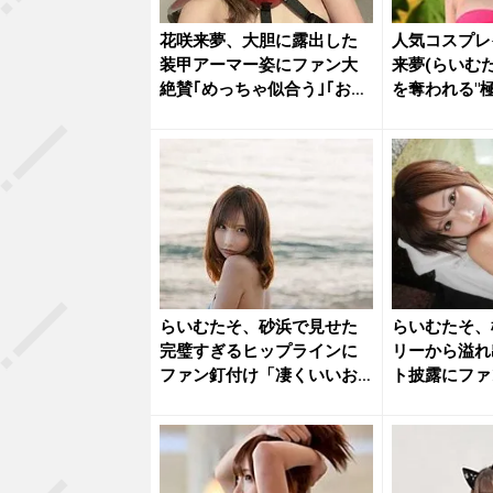
花咲来夢、大胆に露出した
人気コスプレ
装甲アーマー姿にファン大
来夢(らいむ
絶賛｢めっちゃ似合う｣｢お見
を奪われる"
事す...
ボ...
らいむたそ、砂浜で見せた
らいむたそ、
完璧すぎるヒップラインに
リーから溢れ
ファン釘付け「凄くいいお
ト披露にファ
尻」
ワイイ♡...