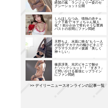
絶賛の嵐 ランジェリー姿のセ
クシーショット公開
しらほしなつみ、情熱の赤チェ
ック下着で“キティちゃん擬人
化”！前かがみで零れそうな豊満
バストの谷間にファン悶絶
天野ちよ、水面に映る“もう一人
の自分”テカテカの極小ビキニで
グラマラスボディ披露「美しく
神々しい」
篠原冴美、光沢ビキニで魅せ
た“バックショット”！「すき？」
と問いかける最強ヒップライン
にファン悶絶
デイリーニュースオンラインの記事一覧