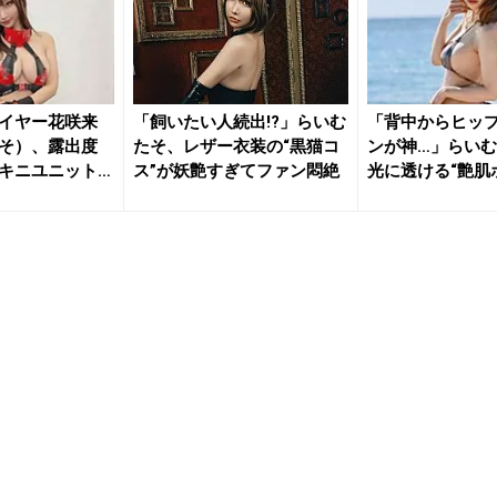
イヤー花咲来
「飼いたい人続出!?」らいむ
「背中からヒッ
そ）、露出度
たそ、レザー衣装の“黒猫コ
ンが神…」らい
キニユニット
ス”が妖艶すぎてファン悶絶
光に透ける“艶肌
ァ...