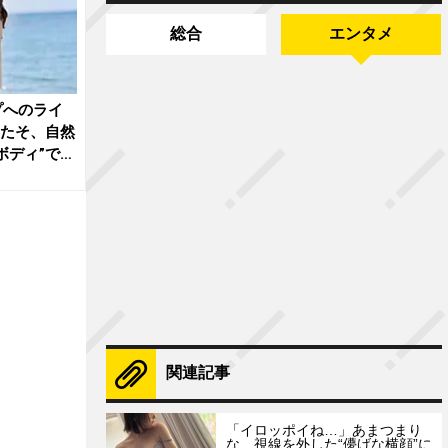
総合
エンタメ
プへのライ
むたそ、自然
ボディ”でフ
関連記事
「イロッポイね…」あまつまり
な、視線を外した“儚げな横顔”に