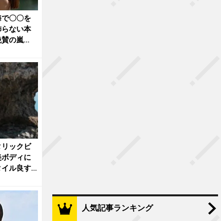
海で〇〇を
飾らない本
絶賛の嵐
タリックビ
美ボディに
タイル良す
人気記事ランキング