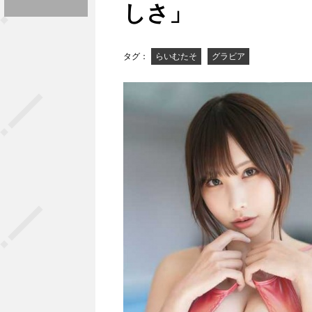
しさ」
タグ：
らいむたそ
グラビア