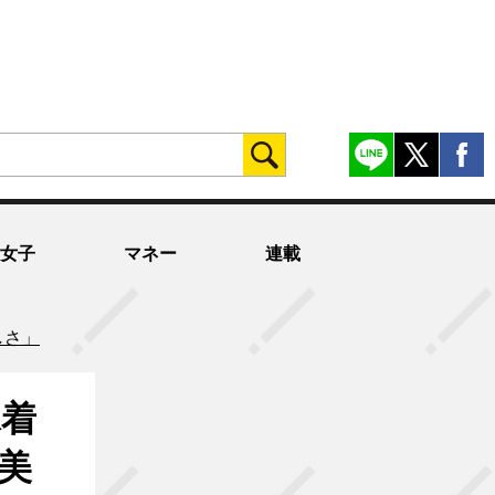
女子
マネー
連載
しさ」
水着
美