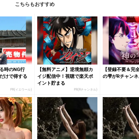
こちらもおすすめ
る時のNG行
【無料アニメ】逆境無頼カ
【登録不要＆完
だけで得する
イジ配信中！視聴で楽天ポ
の雫がRチャンネ
イント貯まる
PR(イエウール)
PR(Rチャンネル)