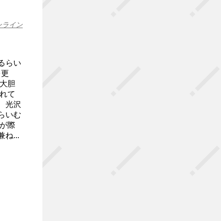
ンライン
るらい
を更
大胆
れて
、光沢
らいむ
が際
...