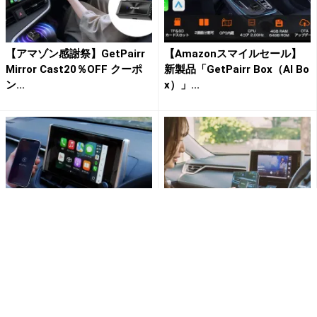
【アマゾン感謝祭】GetPairr
【Amazonスマイルセール】
Mirror Cast20％OFF クーポ
新製品「GetPairr Box（AI Bo
ン...
x）」...
もうケーブルには戻らない！
GetPairr 年末スペシャルキャ
初回設定のみ、乗るたび自動
ンペーンでは、有線CarPlayを
接続。ワイヤレスCarPla...
ワイヤレス...