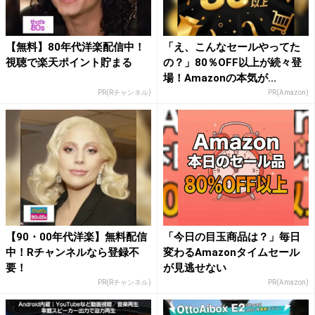
【無料】80年代洋楽配信中！
「え、こんなセールやってた
視聴で楽天ポイント貯まる
の？」80％OFF以上が続々登
場！Amazonの本気が...
PR(Rチャンネル)
PR(Amazon)
【90・00年代洋楽】無料配信
「今日の目玉商品は？」毎日
中！Rチャンネルなら登録不
変わるAmazonタイムセール
要！
が見逃せない
PR(Rチャンネル)
PR(Amazon)