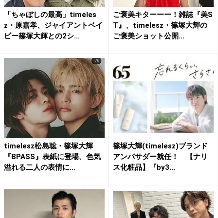
「ちゃぼしの最高」timeles
ご褒美キターーー！雑誌『美S
z・原嘉孝、ジャイアントベイ
T』、timelesz・篠塚大輝の
ビー篠塚大輝との2シ...
ご褒美ショット公開...
timelesz松島聡・篠塚大輝
篠塚大輝(timelesz)ブランド
『BPASS』表紙に登場、色気
アンバサダー就任！ 【ナリ
溢れる二人の表情に...
ス化粧品】『by3...