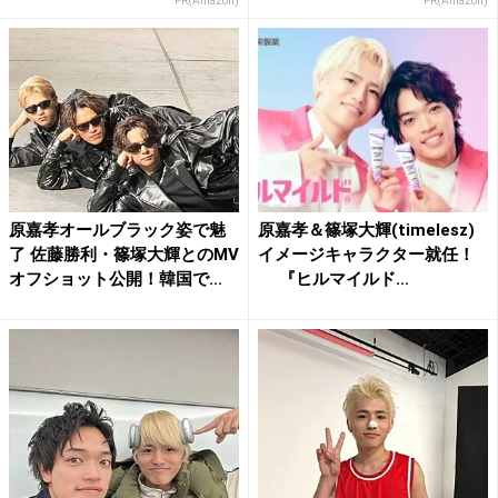
PR(Amazon)
PR(Amazon)
原嘉孝オールブラック姿で魅
原嘉孝＆篠塚大輝(timelesz)
了 佐藤勝利・篠塚大輝とのMV
イメージキャラクター就任！
オフショット公開！韓国で...
『ヒルマイルド...