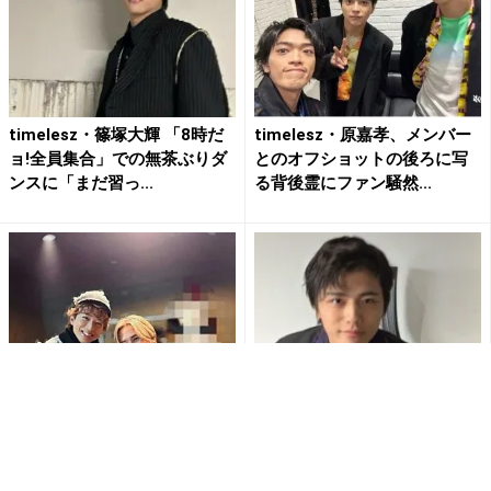
timelesz・篠塚大輝 「8時だ
timelesz・原嘉孝、メンバー
ョ!全員集合」での無茶ぶりダ
とのオフショットの後ろに写
ンスに「まだ習っ...
る背後霊にファン騒然...
堂本光一、『ダンス オブ ヴァ
timelesz・篠塚大輝「今はも
ンパイア』観劇でtimelesz・
う動かない、おじいさんにト
寺西拓人の活躍を...
ドメ～」に批判殺到 ...