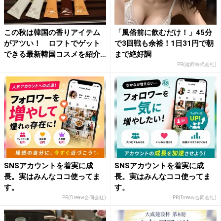
この秋は韓国の香りアイテム
「風俗前に飲むだけ！」45分
がアツい！ ロフトでゲット
で3回戦も余裕！1日31円で朝
できる最新韓国コスメを紹介
まで絶好調
【...
PR(健商株式会社)
SNSアカウントを着実に成
SNSアカウントを着実に成
長。実はみんなココ使ってま
長。実はみんなココ使ってま
す。
す。
PR(Dreaw合同会社)
PR(Dreaw合同会社)