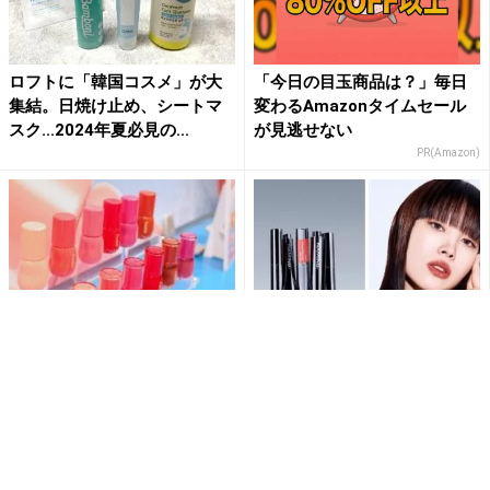
ロフトに「韓国コスメ」が大
「今日の目玉商品は？」毎日
集結。日焼け止め、シートマ
変わるAmazonタイムセール
スク...2024年夏必見の...
が見逃せない
PR(Amazon)
2025年に売れるコスメはこ
韓国コスメ「NAMING.」よ
れ！ ロフトが注目する「ネ
り、“全方位無敵リップ”になれ
クストコスメ」を発表
る「シロップメルティ...