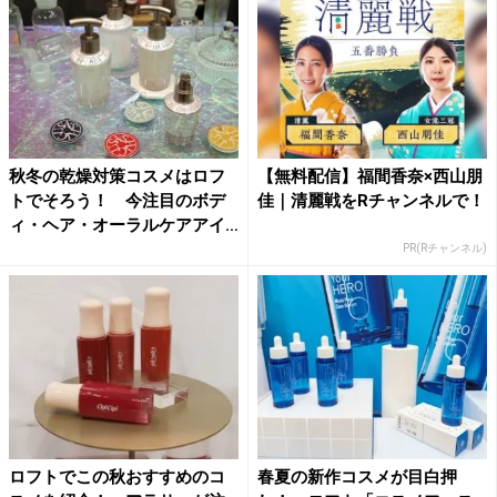
秋冬の乾燥対策コスメはロフ
【無料配信】福間香奈×西山朋
トでそろう！ 今注目のボデ
佳｜清麗戦をRチャンネルで！
ィ・ヘア・オーラルケアアイ
テ...
PR(Rチャンネル)
ロフトでこの秋おすすめのコ
春夏の新作コスメが目白押