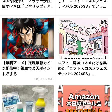
スメを紹介！ アラサーが注
し！ ロフト「コスメフェス
目すべきは「ツヤリップ」と
ティバル 2025SS」でアラ...
「...
【無料アニメ】逆境無頼カイ
ロフト、韓国コスメだけを集
ジ配信中！視聴で楽天ポイン
めた「ロフト K コスメフェス
ト貯まる
ティバル 2024SS」...
PR(Rチャンネル)