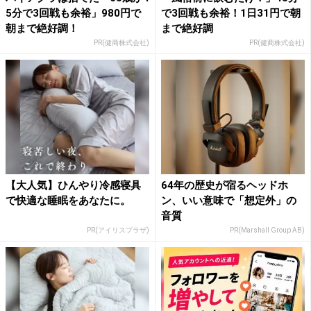
5分で3回戦も余裕」980円で
で3回戦も余裕！1日31円で朝
朝まで絶好調！
まで絶好調
PR(健商株式会社)
PR(健商株式会社)
【大人気】ひんやり冷感寝具
64年の歴史が宿るヘッドホ
で快適な睡眠をあなたに。
ン、いい意味で「想定外」の
音質
PR(アイリスプラザ)
PR(Marshall Group AB)