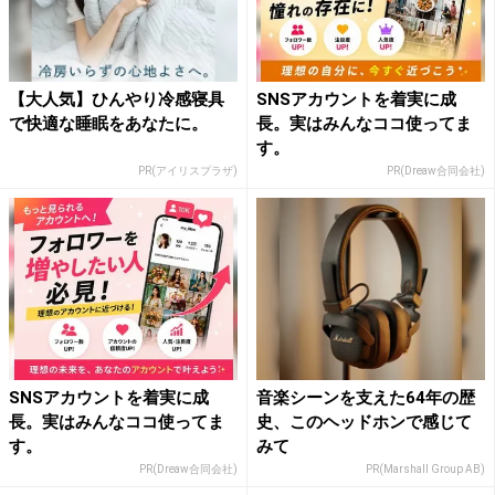
【大人気】ひんやり冷感寝具
SNSアカウントを着実に成
で快適な睡眠をあなたに。
長。実はみんなココ使ってま
す。
PR(アイリスプラザ)
PR(Dreaw合同会社)
SNSアカウントを着実に成
音楽シーンを支えた64年の歴
長。実はみんなココ使ってま
史、このヘッドホンで感じて
す。
みて
PR(Dreaw合同会社)
PR(Marshall Group AB)