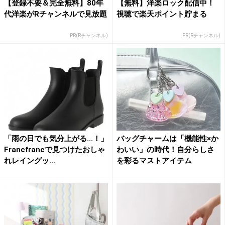
【登録不要＆完全無料】80年
【無料】洋楽ロック配信中！
代洋楽がRチャンネルで見放題
視聴で楽天ポイント貯まる
PR(Rチャンネル)
PR(Rチャンネル)
「雨の日でも気分上がる...！」
バッグチャームは「機能性×か
Francfrancで見つけたおしゃ
わいい」の時代！自分らしさ
れレイングッ...
を彩るマストアイテム