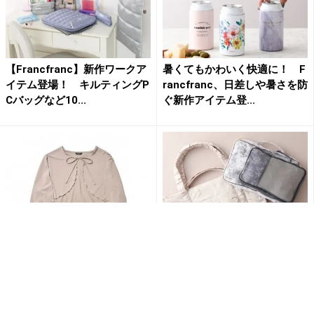
【Francfranc】新作ワークア
暑くてもかわいく快適に！ F
イテム登場！ キルティングP
rancfranc、日差しや暑さを防
Cバッグなど10...
ぐ新作アイテム登...
日差し対策もおしゃれに抜か
【Francfranc】 旅先で大活
りなく！ FrancfrancのUVケ
躍！ 「かわいい×便利」な新
アアイテム3選
作トラベルアイテ...