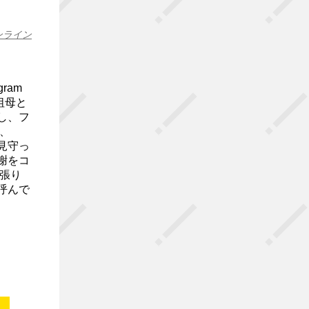
ンライン
ram
、祖母と
し、フ
、
見守っ
謝をコ
張り
呼んで