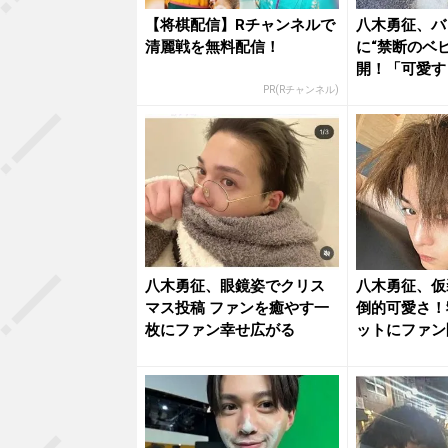
【将棋配信】Rチャンネルで
八木勇征、バ
清麗戦を無料配信！
に“禁断のベ
開！「可愛す
ファン...
PR(Rチャンネル)
八木勇征、眼鏡姿でクリス
八木勇征、仮
マス投稿 ファンを癒やす一
倒的可愛さ！
枚にファン幸せ広がる
ットにファン
ぎてパニ...