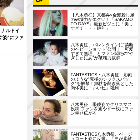
【八木勇征】京都弁×金髪殺し屋
の破壊力がエグい！『SAKAMO
TO DAYS』最新ビジュに「美し
すぎて・・・絶句」
ドナルドイ
ぐ姿”にファ
八木勇征、バレンタインに“禁断
のベビーショット”公開！「可愛
すぎて無理」とファン悶絶の“や
ぎじゅにあ”が破壊力抜群
FANTASTICS・八木勇征、彫刻
のような“究極のシックスパッ
ク”を解禁！無駄を削ぎ落とした
肉体美に「いいね」殺到
八木勇征、眼鏡姿でクリスマス
投稿 ファンを癒やす一枚にファ
ン幸せ広がる
FANTASTICS八木勇征、ベージ
ュコート姿に反響。「曲が素敵