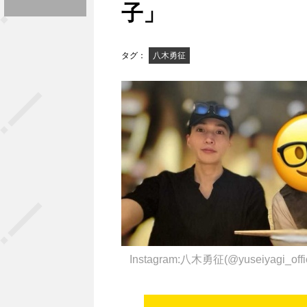
子」
タグ：
八木勇征
Instagram:八木勇征(@yuseiyagi_offi