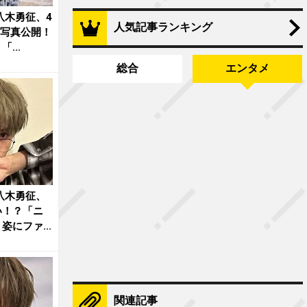
・八木勇征、4
人気記事ランキング
”写真公開！
...
総合
エンタメ
・八木勇征、
い！？「ニ
にファ...
関連記事