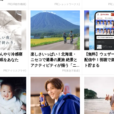
PR(UR都市機構)
PR(ショットワークス)
PR
んやり冷感寝
楽しさいっぱい！北海道・
【無料】ウェザ
眠をあなた
ニセコで避暑の夏旅 絶景と
配信中！視聴で
アクティビティが揃う「ニ
ト貯まる
セコ東...
PR(アイリスプラザ)
PR(東急不動産)