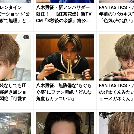
レンタイン
八木勇征・新アンバサダー
FANTASTICS
ビーショット”公
就任！ 【紅茶花伝】新TV
年前の“バカキス
ぎて無理」と
CM『3秒後の余韻』篇公
「色気がやばい」「
開！！...
装なしでも圧
八木勇征、無防備な“もぐも
FANTASTICS
寝起き風ショ
ぐ姿”にファン悶絶「どんな
のび太くんみた
悶絶「可愛す
角度もカッコいい」
ューメガネくん」姿