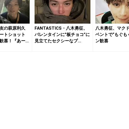
友の萩原利久
FANTASTICS・八木勇征、
八木勇征、マク
ートショット
バレンタインに”板チョコ”に
ベントで“もぐも
歓喜！『あー2
見立てたセクシーなプ...
ン歓喜