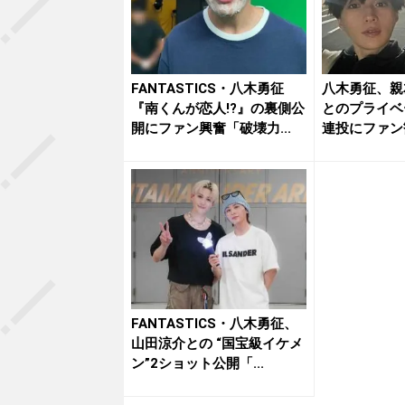
FANTASTICS・八木勇征
八木勇征、親
『南くんが恋人!?』の裏側公
とのプライベ
開にファン興奮「破壊力...
連投にファン
人とも...
FANTASTICS・八木勇征、
山田涼介との “国宝級イケメ
ン”2ショット公開「...