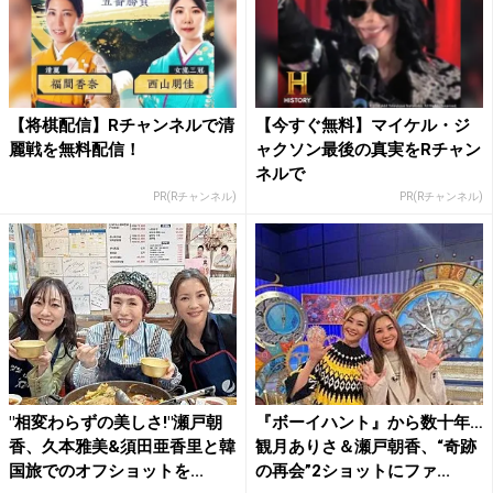
【将棋配信】Rチャンネルで清
【今すぐ無料】マイケル・ジ
麗戦を無料配信！
ャクソン最後の真実をRチャン
ネルで
PR(Rチャンネル)
PR(Rチャンネル)
"相変わらずの美しさ!"瀬戸朝
『ボーイハント』から数十年…
香、久本雅美&須田亜香里と韓
観月ありさ＆瀬戸朝香、“奇跡
国旅でのオフショットを...
の再会”2ショットにファ...