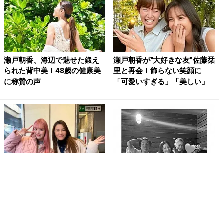
瀬戸朝香、海辺で魅せた鍛え
瀬戸朝香が“大好きな友”佐藤栞
られた背中美！48歳の健康美
里と再会！飾らない笑顔に
に称賛の声
「可愛いすぎる」「美しい」
48歳の瀬戸朝香、「何故老け
瀬戸朝香、山本舞香夫妻と豪
ないのですか？」と変わらぬ
華集合！夫・Hiroとの「初め
美貌にファン称賛 ロケのオ...
まして」投稿に“眼福”の...