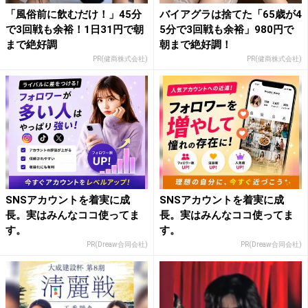
「風俗前に飲むだけ！」45分
バイアグラは捨てた「65歳が4
で3回戦も余裕！1日31円で朝
5分で3回戦も余裕」980円で
まで絶好調
朝まで絶好調！
PR(健商株式会社)
PR(健商株式会社)
SNSアカウントを着実に成
SNSアカウントを着実に成
長。実はみんなココ使ってま
長。実はみんなココ使ってま
す。
す。
PR(Dreaw合同会社)
PR(Dreaw合同会社)