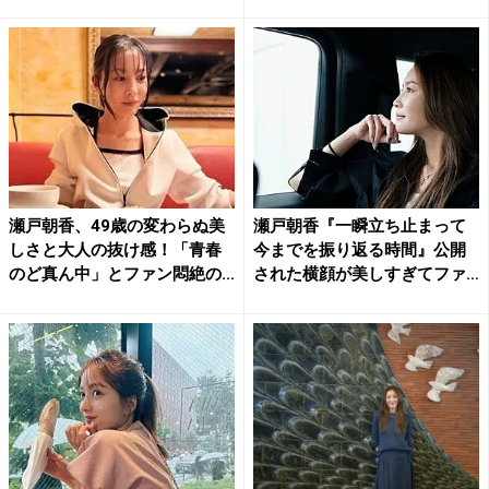
瀬戸朝香、49歳の変わらぬ美
瀬戸朝香『一瞬立ち止まって
しさと大人の抜け感！「青春
今までを振り返る時間』公開
のど真ん中」とファン悶絶の...
された横顔が美しすぎてファ
ン...