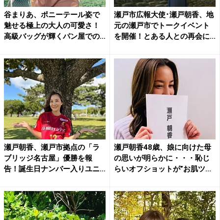
谷まりあ、ポニーテール姿で
瀬戸市広報大使･瀬戸朝香、地
魅せる極上の大人の可愛さ！
元の瀬戸市でトークイベント
高級バッグが輝くパン屋での
を開催！とある人との再会に...
最...
瀬戸朝香、瀬戸市拠点の「ラ
瀬戸朝香48歳、娘に向けた母
ブリッジ名古屋」優勝を報
の思いが明らかに・・・恥じ
告！誕生日ナンバー入りユニ
らいオフショットが”お肌ツ...
フォ...