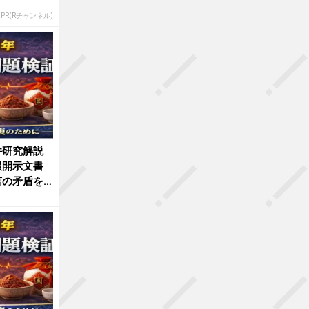
PR(Rチャンネル)
件研究解説
報開示文書
言の矛盾を