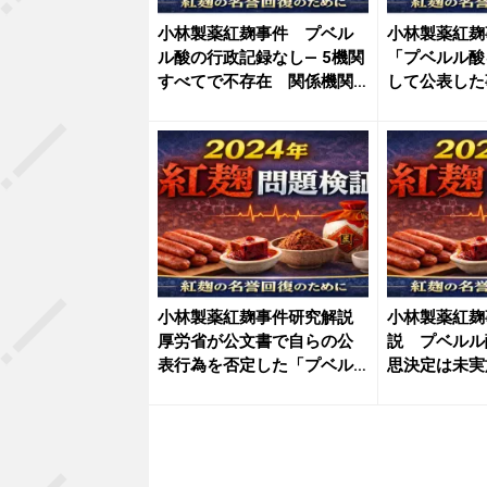
小林製薬紅麹事件 プベル
小林製薬紅麹
ル酸の行政記録なし― 5機関
「プベルル酸
すべてで不存在 関係機関
して公表した
の公...
─ ...
小林製薬紅麹事件研究解説
小林製薬紅麹
厚労省が公文書で自らの公
説 プベルル
表行為を否定した「プベル
思決定は未
ル酸を...
一方、対応...