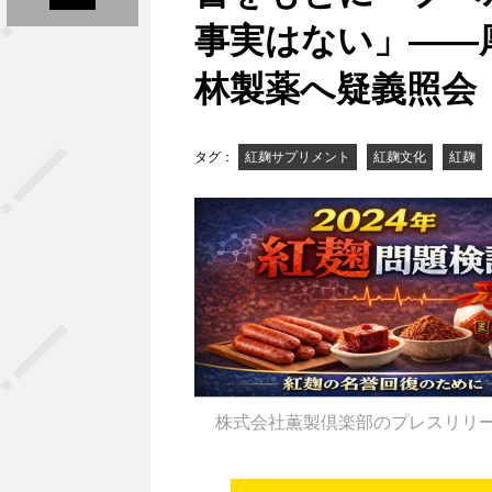
事実はない」——
林製薬へ疑義照会
タグ：
紅麹サプリメント
紅麹文化
紅麹
株式会社薫製倶楽部のプレスリリ