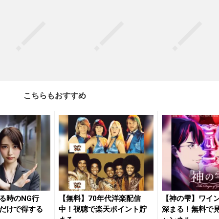
こちらもおすすめ
る時のNG行
【無料】70年代洋楽配信
【神の雫】ワイ
だけで得する
中！視聴で楽天ポイント貯
深まる！無料で見