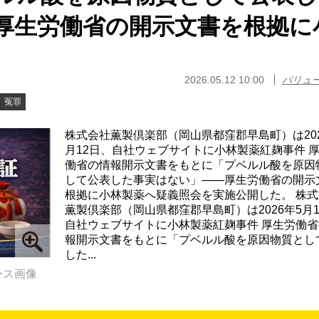
厚生労働省の開示文書を根拠に
2026.05.12 10:00
バリュ
冤罪
株式会社薫製倶楽部（岡山県都窪郡早島町）は202
月12日、自社ウェブサイトに小林製薬紅麹事件 
働省の情報開示文書をもとに「プベルル酸を原因
して公表した事実はない」——厚生労働省の開示
根拠に小林製薬へ疑義照会を実施公開した。 株式
薫製倶楽部（岡山県都窪郡早島町）は2026年5月1
自社ウェブサイトに小林製薬紅麹事件 厚生労働省
報開示文書をもとに「プベルル酸を原因物質とし
した...
ース画像