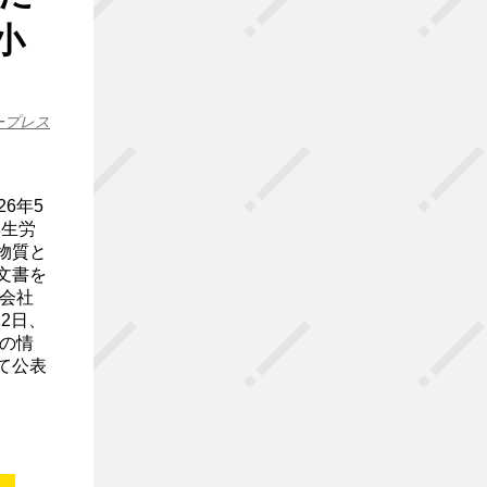
小
ープレス
6年5
厚生労
物質と
文書を
会社
2日、
の情
て公表