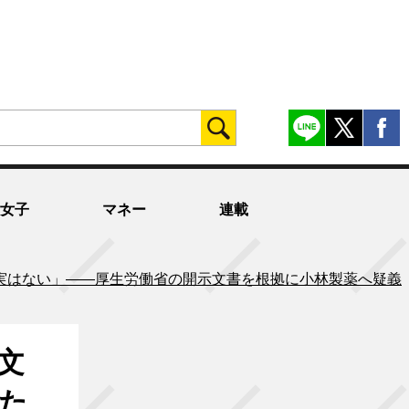
女子
マネー
連載
実はない」——厚生労働省の開示文書を根拠に小林製薬へ疑義
文
た