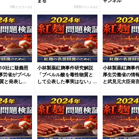
まる
ャンネル
PR(イエウール)
PR(Rチャンネル)
10社に疑義照
小林製薬紅麹事件研究解説
小林製薬紅麹事
厚労省がプベル
「プベルル酸を毒性物質と
厚生労働省の情
質と発表し
して公表した事実はない」─
と武見元大臣発
─ ...
受けて...