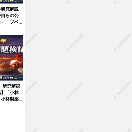
件研究解説
で自らの公
─ 「プベ
案 研究解説
拠】「小林
、小林製薬