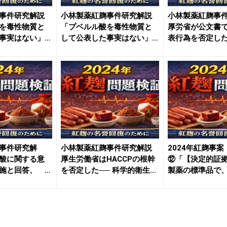
事件研究解説
小林製薬紅麹事件研究解説
小林製薬紅麹事
を毒性物質と
「プベルル酸を毒性物質と
厚労省が公文書
事実はない」─
して公表した事実はない」
表行為を否定した
──...
ルル...
事件研究解
小林製薬紅麹事件研究解説
2024年紅麹事
酸に関する意
厚生労働省はHACCPの根幹
⑫「【決定的証
実施と回答、
を否定した── 科学的衛生...
製薬の標準品で
の検...