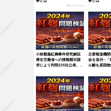
事とは
事とは
PR(イエウール)
小林製薬紅麹事件研究解説
主要報道機関
厚生労働省への情報開示請
会を送付─「
求により判明225社公表、意
ル酸を原因物
思...
た」は...