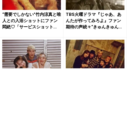
“需要でしかない”竹内涼真と唯
TBS火曜ドラマ『じゃあ、あ
人との入浴ショットにファン
んたが作ってみろよ』ファン
悶絶♡「サービスショット...
期待の声続々“きゅんきゅん...
”竹内家のメンバーに入りたい”
竹内涼真、”愛してるぜ家族”家
竹内涼真、3弟妹との3ショッ
族の集合ショット公開が話題
ト公開に大反響
に「最高の家族」