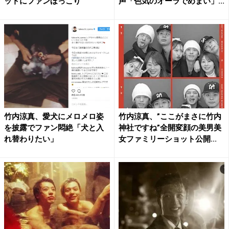
ットにファンほっこり
声「色気のオーラでめまい」...
竹内涼真、愛犬にメロメロ姿
竹内涼真、”ここがまさに竹内
を披露でファン悶絶「犬と入
神社ですね”全開変顔の美男美
れ替わりたい」
女ファミリーショット公開...