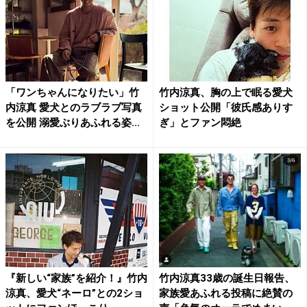
「ワンちゃんになりたい」竹
竹内涼真、胸の上で眠る愛犬
内涼真 愛犬とのラブラブ写真
ショット公開「彼氏感ありす
を公開 溺愛ぶりあふれる姿...
ぎ」とファン悶絶
『新しい“家族”を紹介！』竹内
竹内涼真33歳の誕生日報告、
涼真、愛犬“ネーロ”との2ショ
家族愛あふれる投稿に絶賛の