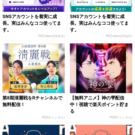
SNSアカウントを着実に成
SNSアカウントを着実に成
長。実はみんなココ使ってま
長。実はみんなココ使ってま
す。
す。
PR(Dreaw合同会社)
PR(Dreaw合同会社)
第8期清麗戦をRチャンネルで
【無料アニメ】神の雫配信
無料配信！
中！視聴で楽天ポイント貯ま
る
PR(Rチャンネル)
PR(Rチャンネル)