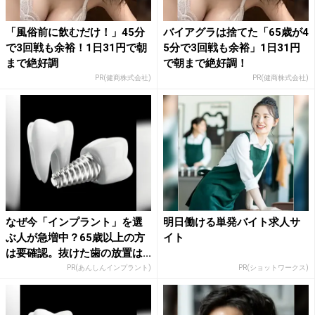
「風俗前に飲むだけ！」45分
バイアグラは捨てた「65歳が4
で3回戦も余裕！1日31円で朝
5分で3回戦も余裕」1日31円
まで絶好調
で朝まで絶好調！
PR(健商株式会社)
PR(健商株式会社)
なぜ今「インプラント」を選
明日働ける単発バイト求人サ
ぶ人が急増中？65歳以上の方
イト
は要確認。抜けた歯の放置は...
PR(あんしんインプラント)
PR(ショットワークス)