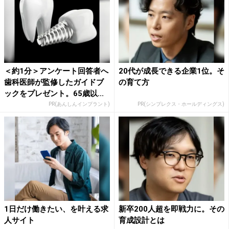
＜約1分＞アンケート回答者へ
20代が成長できる企業1位。そ
歯科医師が監修したガイドブ
の育て方
ックをプレゼント。65歳以...
PR(あんしんインプラント)
PR(シンプレクス・ホールディングス)
1日だけ働きたい、を叶える求
新卒200人超を即戦力に。その
人サイト
育成設計とは