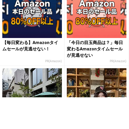
【毎日変わる】Amazonタイ
「今日の目玉商品は？」毎日
ムセールが見逃せない！
変わるAmazonタイムセール
が見逃せない
PR(Amazon)
PR(Amazon)
生見愛瑠、ブラックコーデで
生見愛瑠、暗髪×ブラックコー
魅せる“お腹チラ見せ”私服ショ
デ披露に思わず「可愛すぎて