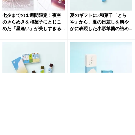
七夕までの１週間限定！夜空
夏のギフトに♪和菓子「とら
のきらめきを和菓子にとじこ
や」から、夏の日差しを爽や
めた「星逢い」が美しすぎる
かに表現した小形羊羹の詰め
♡
合...
和菓子の「とらや」から夏パ
入道雲をイメージした羊羹
ッケージで涼し気な羊羹が新
も！「とらや」からこれから
発売！夏ギフトにもオスス
の季節におすすめなサマーギ
メ！
フト...