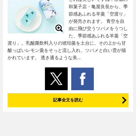
和菓子店・亀屋良長から、季
節感あふれる羊羹「空渡り」
が発売されます。 青空を自
由に飛び交うツバメをうつし
た、季節感あふれる羊羹「空
渡り」。乳酸菌飲料入りの琥珀羹を土台に、その上から甘
酸っぱいレモン羹をそっと流し入れ、ツバメと白い雲が描
かれています。 透き通るような美...
記事全文を読む