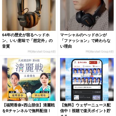
64年の歴史が宿るヘッドホ
マーシャルのヘッドホンが
ン、いい意味で「想定外」の
「ファッション」で終わらな
音質
い理由
PR(Marshall Group AB)
PR(Marshall Group AB)
【福間香奈×西山朋佳】清麗戦
【無料】ウェザーニュース配
をRチャンネルで無料配信！
信中！視聴で楽天ポイント貯