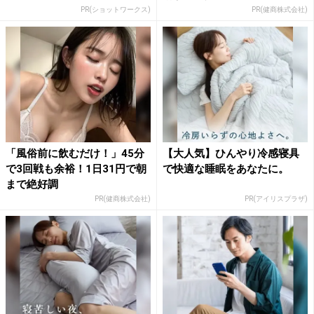
PR(ショットワークス)
PR(健商株式会社)
「風俗前に飲むだけ！」45分
【大人気】ひんやり冷感寝具
で3回戦も余裕！1日31円で朝
で快適な睡眠をあなたに。
まで絶好調
PR(健商株式会社)
PR(アイリスプラザ)