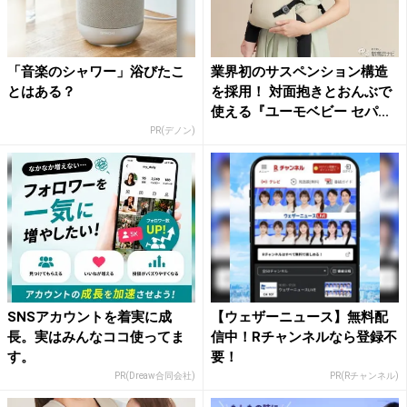
「音楽のシャワー」浴びたこ
業界初のサスペンション構造
とはある？
を採用！ 対面抱きとおんぶで
使える『ユーモベビー セパ...
PR(デノン)
SNSアカウントを着実に成
【ウェザーニュース】無料配
長。実はみんなココ使ってま
信中！Rチャンネルなら登録不
す。
要！
PR(Dreaw合同会社)
PR(Rチャンネル)