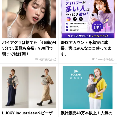
バイアグラは捨てた「65歳が4
SNSアカウントを着実に成
5分で3回戦も余裕」980円で
長。実はみんなココ使ってま
朝まで絶好調！
す。
PR(健商株式会社)
PR(Dreaw合同会社)
LUCKY industries×ベビーザ
累計販売40万本以上！人気の