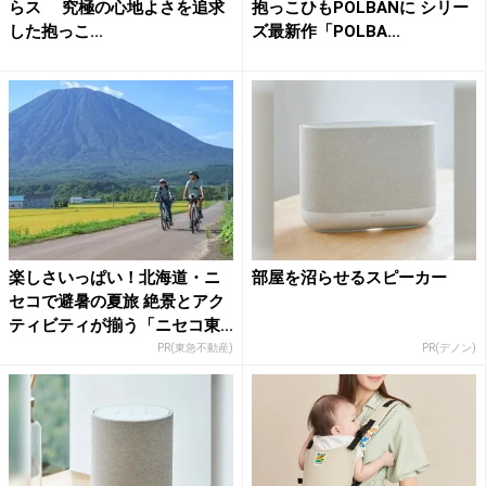
らス 究極の心地よさを追求
抱っこひもPOLBANに シリー
した抱っこ...
ズ最新作「POLBA...
楽しさいっぱい！北海道・ニ
部屋を沼らせるスピーカー
セコで避暑の夏旅 絶景とアク
ティビティが揃う「ニセコ東...
PR(東急不動産)
PR(デノン)