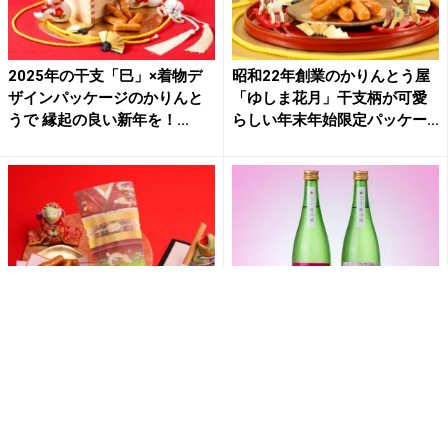
2025年の干支「巳」×着物デ
昭和22年創業のかりんとう屋
ザインパッケージのかりんと
「ゆしま花月」干支柄が可愛
うで 縁起の良い新年を！...
らしい年末年始限定パッケー...
「かりんとう ゆしま花月」が
【限定200本】喜多方市「さく
2024年の干支「辰(たつ)」を
らまつり」をもっと楽しむ！
モチーフにした年末...
春の桜の季節のお酒『純...