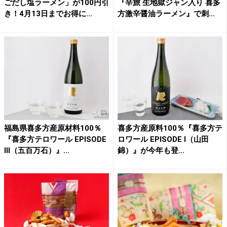
ごだし塩ラーメン」が100円引
『辛旅 生地獄ジャン入り 喜多
き！4月13日までお得に...
方激辛醤油ラーメン』で刺...
福島県喜多方産原材料100％
喜多方産原料100％『喜多方テ
『喜多方テロワール EPISODE
ロワール EPISODE Ⅰ（山田
Ⅲ（五百万石）』...
錦）』が今年も登...