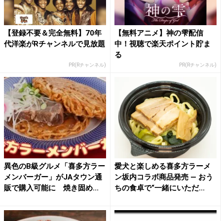
【登録不要＆完全無料】70年
【無料アニメ】神の雫配信
代洋楽がRチャンネルで見放題
中！視聴で楽天ポイント貯ま
る
PR(Rチャンネル)
PR(Rチャンネル)
異色のB級グルメ「喜多方ラー
愛犬と楽しめる喜多方ラーメ
メンバーガー」がJAタウン通
ン坂内コラボ商品発売 ― おう
販で購入可能に 焼き固め...
ちの食卓で“一緒にいただ...