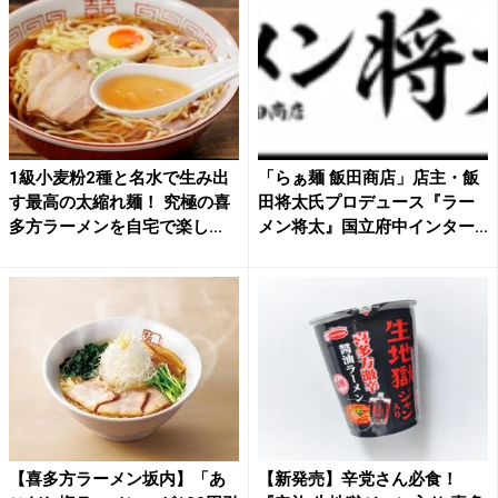
1級小麦粉2種と名水で生み出
「らぁ麺 飯田商店」店主・飯
す最高の太縮れ麺！ 究極の喜
田将太氏プロデュース『ラー
多方ラーメンを自宅で楽し...
メン将太』国立府中インター...
【喜多方ラーメン坂内】「あ
【新発売】辛党さん必食！