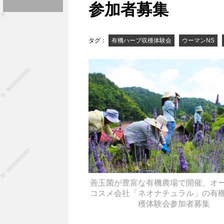
参加者募集
タグ：
有機ハーブ収穫体験会
ウーマンNS
善玉菌が豊富な有機農場で開催、オ
コスメ会社「ネオナチュラル」の有
穫体験会参加者募集