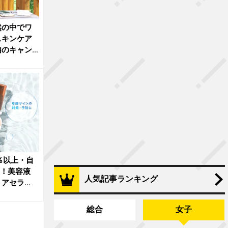
然の中でワ
スキンケア
内のキャン
％以上・自
％！美容液
人気記事ランキング
リアセラ
総合
女子