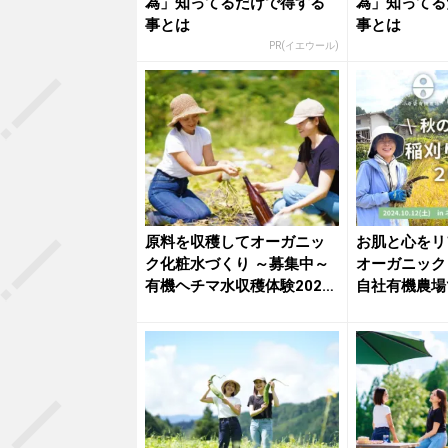
為」知ってるだけで得する
為」知ってる
事とは
事とは
PR(イエウール)
原料を収穫してオーガニッ
お肌と心をリ
ク化粧水づくり ～募集中～
オーガニック
有機ヘチマ水収穫体験2024
自社有機農場
年...
会10...