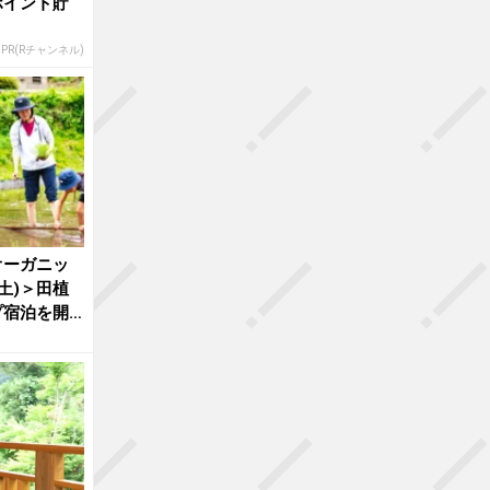
ポイント貯
PR(Rチャンネル)
オーガニッ
(土)＞田植
プ宿泊を開