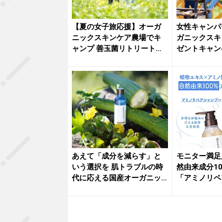
【夏の女子旅応援】オーガ
女性キャンパ
ニックスキンケア農場でキ
ガニックスキ
ャンプ 善玉菌リトリート体
ゼントキャン
験キャ...
催！体験型...
あえて「成分を減らす」と
モニター満足度
いう選択を 肌トラブルの時
然由来成分1
代に応える国産オーガニッ
「アミノリペア
ク化粧...