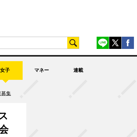
女子
マネー
連載
者募集
ス
会