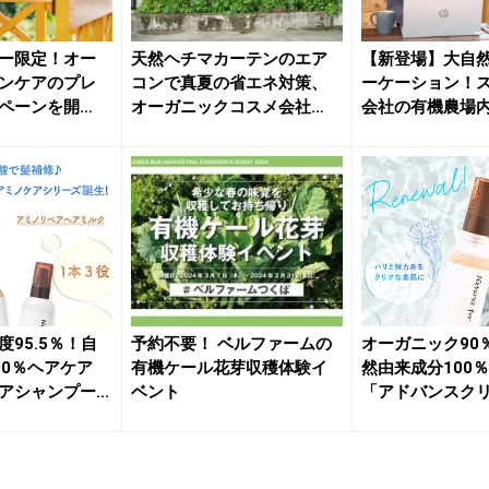
ー限定！オー
天然ヘチマカーテンのエア
【新登場】大自
ンケアのプレ
コンで真夏の省エネ対策、
ーケーション！
ペーンを開
オーガニックコスメ会社
会社の有機農場
「ネオナチ...
プ場でも...
95.5％！自
予約不要！ ベルファームの
オーガニック90
00％ヘアケア
有機ケール花芽収穫体験イ
然由来成分100
シャンプー...
ベント
「アドバンスク
ム」乳...