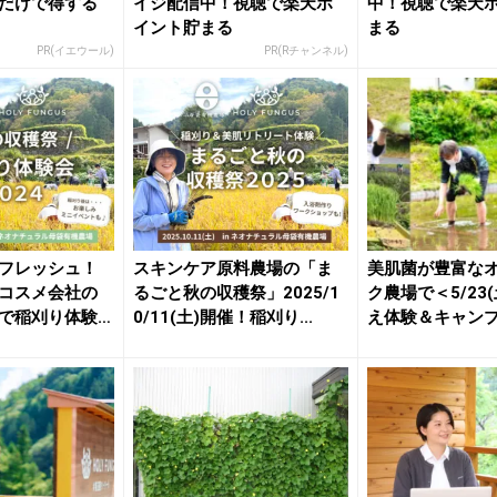
だけで得する
イジ配信中！視聴で楽天ポ
中！視聴で楽天
イント貯まる
まる
PR(イエウール)
PR(Rチャンネル)
フレッシュ！
スキンケア原料農場の「ま
美肌菌が豊富な
コスメ会社の
るごと秋の収穫祭」2025/1
ク農場で＜5/23
で稲刈り体験
0/11(土)開催！稲刈り...
え体験＆キャン
催