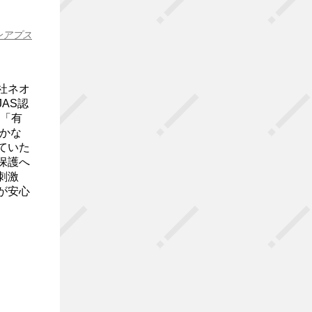
ンアプス
社ネオ
AS認
に「有
豊かな
ていた
保護へ
刺激
が安心