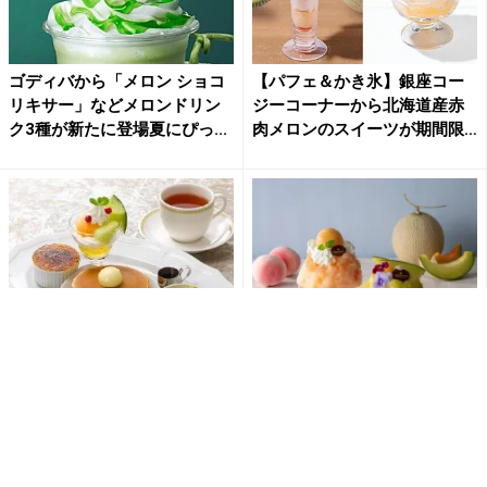
ゴディバから「メロン ショコ
【パフェ＆かき氷】銀座コー
リキサー」などメロンドリン
ジーコーナーから北海道産赤
ク3種が新たに登場夏にぴっ...
肉メロンのスイーツが期間限
定...
【ロイヤルホスト】メロン好
フルーツを贅沢に味わう夏限
き必見のデザート登場「肥後
定スイーツプレミアムかき氷
グリーン」や「イバラキン
「クラウンメロン」と「桃」
グ」...
登...