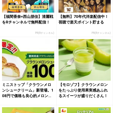
【福間香奈×西山朋佳】清麗戦
【無料】70年代洋楽配信中！
をRチャンネルで無料配信！
視聴で楽天ポイント貯まる
PR(Rチャンネル)
PR(Rチャンネル)
ミニストップ「クラウンメロ
【モロゾフ】クラウンメロン
ンシュークリーム」新登場。1
をたっぷり使用果実感あふれ
08円で価格も良心的メロン...
るスイーツが盛りだくさん！