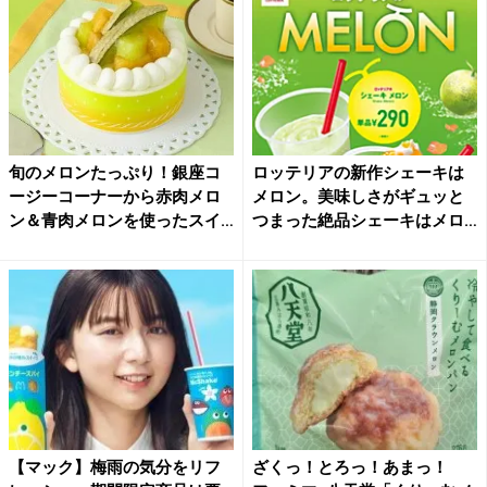
旬のメロンたっぷり！銀座コ
ロッテリアの新作シェーキは
ージーコーナーから赤肉メロ
メロン。美味しさがギュッと
ン＆青肉メロンを使ったスイ
つまった絶品シェーキはメロ
ー...
ン...
【マック】梅雨の気分をリフ
ざくっ！とろっ！あまっ！