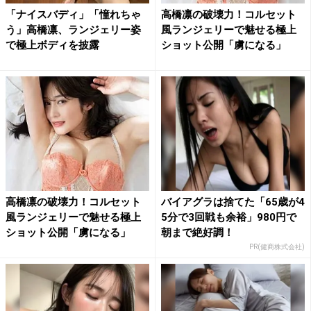
「ナイスバディ」「憧れちゃ
高橋凛の破壊力！コルセット
う」高橋凛、ランジェリー姿
風ランジェリーで魅せる極上
で極上ボディを披露
ショット公開「虜になる」
高橋凛の破壊力！コルセット
バイアグラは捨てた「65歳が4
風ランジェリーで魅せる極上
5分で3回戦も余裕」980円で
ショット公開「虜になる」
朝まで絶好調！
PR(健商株式会社)