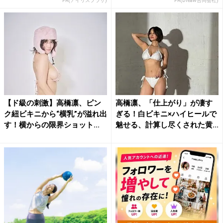
PR(アイリスプラザ)
PR(Dreaw合同会社)
【ド級の刺激】高橋凛、ピン
高橋凛、「仕上がり」が凄す
ク紐ビキニから“横乳”が溢れ出
ぎる！白ビキニ×ハイヒールで
す！横からの限界ショット...
魅せる、計算し尽くされた黄...