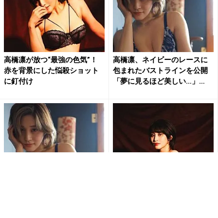
高橋凛が放つ“最強の色気”！
高橋凛、ネイビーのレースに
赤を背景にした悩殺ショット
包まれたバストラインを公開
に釘付け
「夢に見るほど美しい…」
“極...
高橋凛、ネイビーのレースに
“絵画みたいな美しさ”高橋凛、
包まれたバストラインを公開
真紅のランジェリー姿でIカッ
「夢に見るほど美しい…」
プ美バスト大胆披露