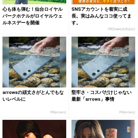
心も体も弾む！仙台ロイヤル
SNSアカウントを着実に成
パークホテルがロイヤルウェ
長。実はみんなココ使ってま
ルネスデーを開催
す。
PR(Dreaw合同会社)
arrowsの頑丈さがとんでもな
堅牢さ・コスパだけじゃない
いレベルに
最新「arrows」事情
PR(arrows)
PR(arrows)