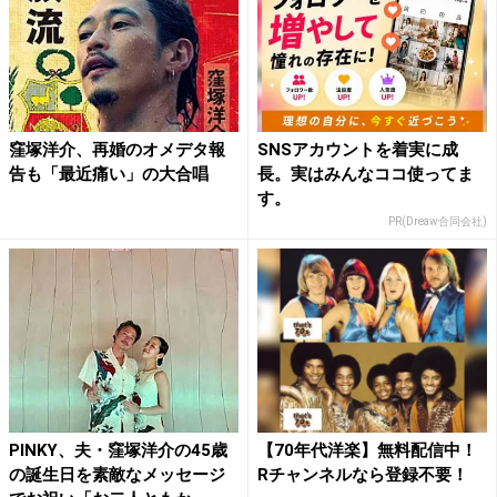
窪塚洋介、再婚のオメデタ報
SNSアカウントを着実に成
告も「最近痛い」の大合唱
長。実はみんなココ使ってま
す。
PR(Dreaw合同会社)
PINKY、夫・窪塚洋介の45歳
【70年代洋楽】無料配信中！
の誕生日を素敵なメッセージ
Rチャンネルなら登録不要！