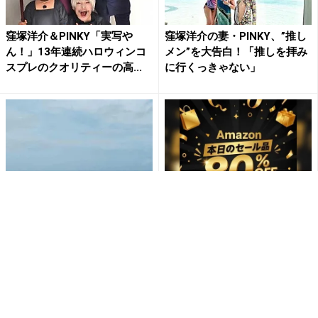
窪塚洋介＆PINKY「実写や
窪塚洋介の妻・PINKY、”推し
ん！」13年連続ハロウィンコ
メン”を大告白！「推しを拝み
スプレのクオリティーの高...
に行くっきゃない」
PINKYが南国ビーチで娘と窪
「え、こんなセールやってた
塚洋介と家族3ショット 美ボ
の？」80％OFF以上が続々登
ディも話題
場！Amazonの本気が...
PR(Amazon)