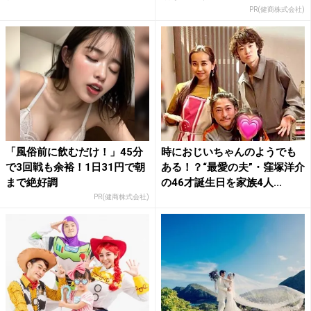
PR(健商株式会社)
「風俗前に飲むだけ！」45分
時におじいちゃんのようでも
で3回戦も余裕！1日31円で朝
ある！？“最愛の夫”・窪塚洋介
まで絶好調
の46才誕生日を家族4人...
PR(健商株式会社)