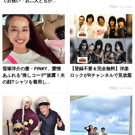
でお祝い「お二人ともか...
PR(Rチャンネル)
窪塚洋介の妻・PINKY、愛情
【登録不要＆完全無料】洋楽
あふれる“推しコーデ”披露！夫
ロックがRチャンネルで見放題
の顔Tシャツを着用し...
PR(Rチャンネル)