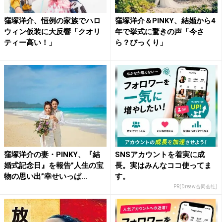
窪塚洋介、恒例の家族でハロ
窪塚洋介＆PINKY、結婚から4
ウィン仮装に大反響「クオリ
年で挙式に驚きの声「今さ
ティー高い！」
ら？びっくり」
窪塚洋介の妻・PINKY、『結
SNSアカウントを着実に成
婚式記念日』を報告”人生の宝
長。実はみんなココ使ってま
物の思い出”幸せいっぱ...
す。
PR(Dreaw合同会社)