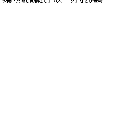
公開「見逃し配信なし」の人...
ク」などが登場
”まるで映画のワンシーン”ME
木村拓哉『無限の住人』がカ
GUMI、フランスの街並みで胸
ンヌ選出？実態は”宣伝用の部
元がざっくり開いたワ...
門”の声も