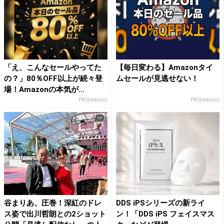
「え、こんなセールやってた
【毎日変わる】Amazonタイ
の？」80％OFF以上が続々登
ムセールが見逃せない！
場！Amazonの本気が...
PR(Amazon)
PR(Amazon)
谷まりあ、圧巻！深紅のドレ
DDS iPSシリーズの新ライ
ス姿で出川哲朗との2ショット
ン！「DDS iPS フェイスマス