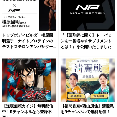
トップボディビルダー櫻原國
『【薬剤師に聞く】ドーパミ
明選手、ナイトプロテインの
ンを一番増やすサプリメント
テストステロンアンバサダー
とは？』を公開いたしました
に...
【逆境無頼カイジ】無料配信
【福間香奈×西山朋佳】清麗戦
中！Rチャンネルなら登録不
をRチャンネルで無料配信！