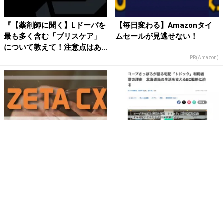
『【薬剤師に聞く】Lドーパを
【毎日変わる】Amazonタイ
最も多く含む「ブリスケア」
ムセールが見逃せない！
について教えて！注意点はあ...
PR(Amazon)
ZETAが17期に公開したインタ
「ECzine」の2024年度人気記
ビュー記事のPV数ランキング
事ランキングTOP30に当社記
を発表
事が3本同時ラ...