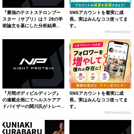
『最強のテストステロンブー
SNSアカウントを着実に成
スター（サプリ）は？ 28の学
長。実はみんなココ使ってま
術論文を基にした分析結果...
す。
PR(Dreaw合同会社)
『月間ボディビルディング』
SNSアカウントを着実に成
の連載企画にてヘルスケアア
長。実はみんなココ使ってま
ドバイザーの関川氏がトレー
す。
ニ...
PR(Dreaw合同会社)