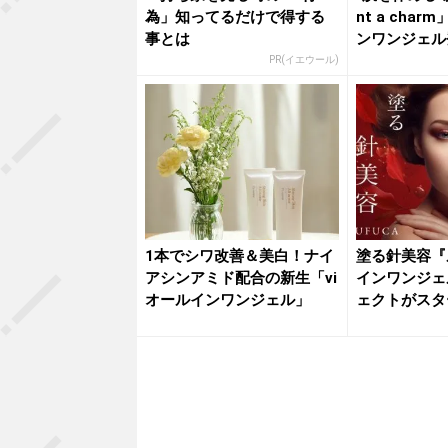
為」知ってるだけで得する
nt a cha
事とは
ンワンジェル
PR(イエウール)
1本でシワ改善＆美白！ナイ
塗る針美容『
アシンアミド配合の新生「vi
インワンジェ
オールインワンジェル」
ェクトがスタ