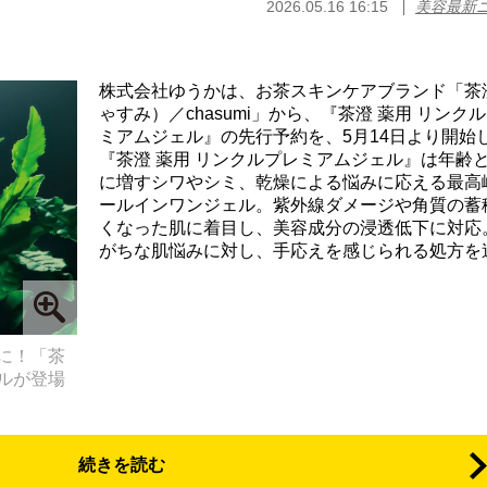
2026.05.16 16:15
美容最新
株式会社ゆうかは、お茶スキンケアブランド「茶
ゃすみ）／chasumi」から、『茶澄 薬用 リンク
ミアムジェル』の先行予約を、5月14日より開始
『茶澄 薬用 リンクルプレミアムジェル』は年齢
に増すシワやシミ、乾燥による悩みに応える最高
ールインワンジェル。紫外線ダメージや角質の蓄
くなった肌に着目し、美容成分の浸透低下に対応
がちな肌悩みに対し、手応えを感じられる処方を追求
に！「茶
ルが登場
続きを読む