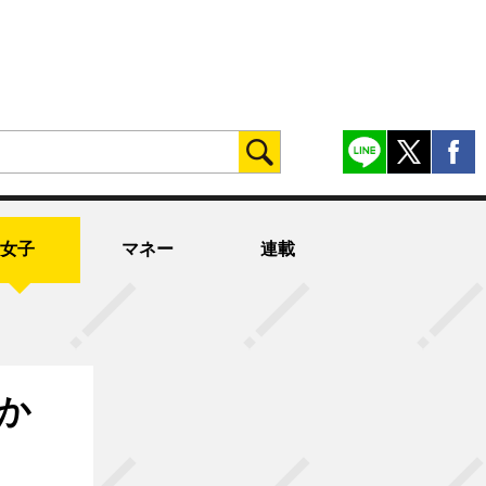
女子
マネー
連載
か