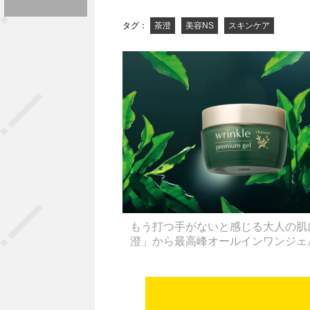
タグ：
茶澄
美容NS
スキンケア
もう打つ手がないと感じる大人の肌
澄」から最高峰オールインワンジェ