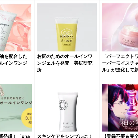
油を配合した
お尻のためのオールインワ
「パーフェクトワ
ールインワンジ
ンジェルを発売 美尻研究
ーパーモイスチ
所
ル」が進化して
本初のオ...
新発想！「cha
スキンケアをシンプルに！
【登録不要＆完