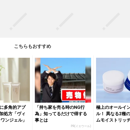
こちらもおすすめ
に多角的アプ
「持ち家を売る時のNG行
極上のオールイ
加処方「ヴィ
為」知ってるだけで得する
ル！ 異なる2種
ンワンジェル」
事とは
ムモイストリッ
『プ...
PR(イエウール)