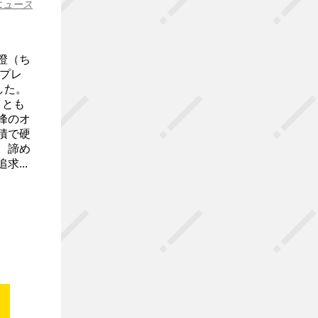
ニュース
澄（ち
ルプレ
した。
ととも
峰のオ
積で硬
。諦め
...