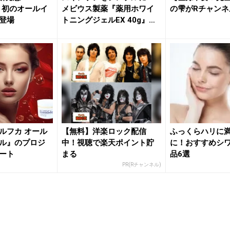
rm」初のオールイ
メビウス製薬『薬用ホワイ
の雫がRチャンネ
登場
トニングジェルEX 40g』を
発...
ルフカ オール
【無料】洋楽ロック配信
ふっくらハリに
ル』のプロジ
中！視聴で楽天ポイント貯
に！おすすめシ
ート
まる
品6選
PR(Rチャンネル)