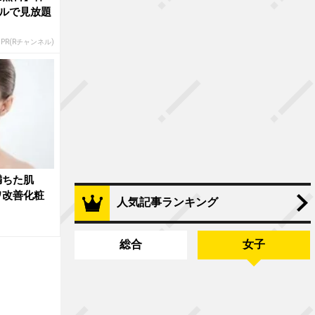
ルで見放題
PR(Rチャンネル)
満ちた肌
ワ改善化粧
人気記事ランキング
総合
女子