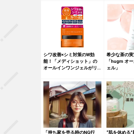
シワ改善×シミ対策のW効
希少な茶の実
能！「メディショット」の
「hugm オ
オールインワンジェルがリ
ェル」
ニューア...
「持ち家を売る時のNG行
“肌を休める”