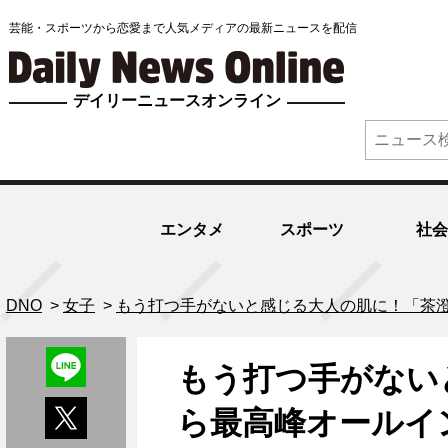
芸能・スポーツから恋愛まで人気メディアの最新ニュースを配信
デイリーニュースオンライン
エンタメ
スポーツ
社会
DNO
>
女子
>
もう打つ手がないと感じる大人の肌に！「茶
もう打つ手がない
ら最高峰オールイ