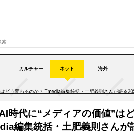
カルチャー
ネット
海外
”はどう変わるのか？ITmedia編集統括・土肥義則さんが語る2
】AI時代に“メディアの価値”は
edia編集統括・土肥義則さんが