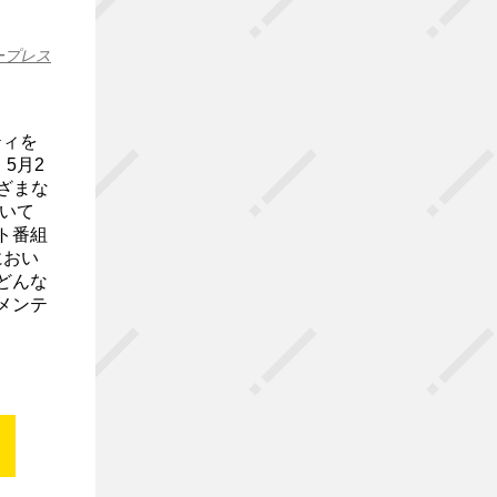
ープレス
ティを
5月2
まざまな
ついて
ト番組
におい
どんな
メンテ