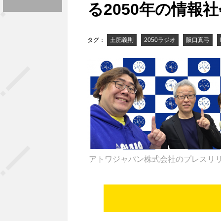
る2050年の情報社
タグ：
土肥義則
2050ラジオ
阪口真弓
アトワジャパン株式会社のプレスリ