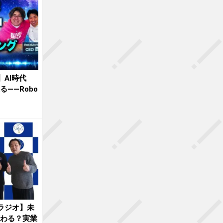
】AI時代
る——Robo
0ラジオ】未
変わる？実業