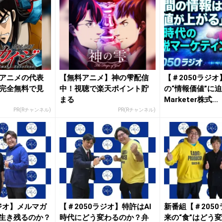
アニメの代表
【無料アニメ】神の雫配信
【＃2050ラジオ
完全無料で見
中！視聴で楽天ポイント貯
の“情報価値”に迫
まる
Marketer株式...
PR(Rチャンネル)
PR(Rチャンネル)
ラジオ】メルマガ
【＃2050ラジオ】特許はAI
新番組【＃205
も生き残るのか？
時代にどう変わるのか？弁
来の“食”はどう