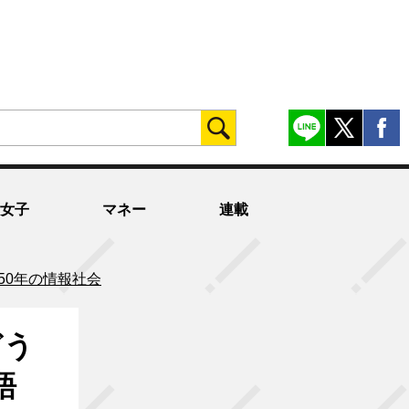
女子
マネー
連載
050年の情報社会
どう
語