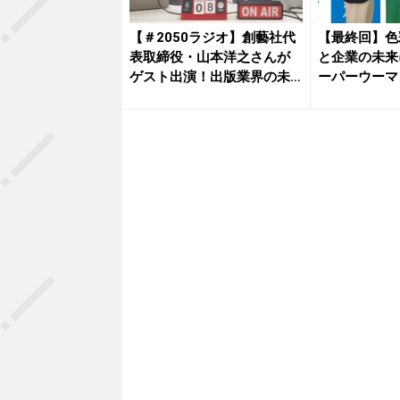
【＃2050ラジオ】創藝社代
【最終回】色
表取締役・山本洋之さんが
と企業の未来
ゲスト出演！出版業界の未
ーパーウーマ
来と...
eDe...