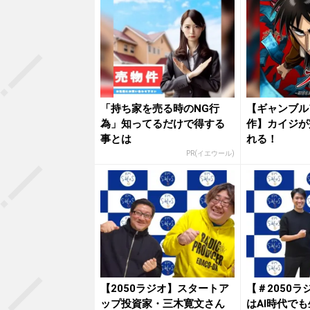
「持ち家を売る時のNG行
【ギャンブル
為」知ってるだけで得する
作】カイジが
事とは
れる！
PR(イエウール)
【2050ラジオ】スタートア
【＃2050
ップ投資家・三木寛文さん
はAI時代で