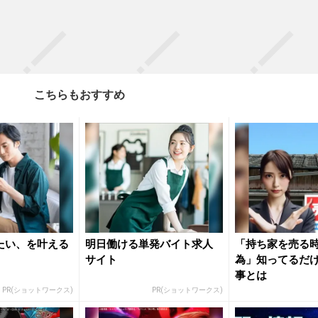
こちらもおすすめ
たい、を叶える
明日働ける単発バイト求人
「持ち家を売る時
サイト
為」知ってるだ
事とは
PR(ショットワークス)
PR(ショットワークス)