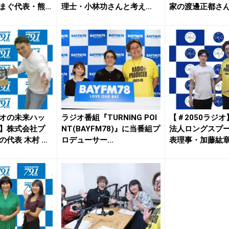
ぐ代表・熊...
理士・小林功さんと考え
家の渡邊正都さんが
る、...
オの未来ハッ
ラジオ番組『TURNING POI
【＃2050ラジ
】株式会社プ
NT(BAYFM78)』に当番組プ
法人ロングスプー
の代表 木村 義
ロデューサー...
表理事・加藤紘
演...