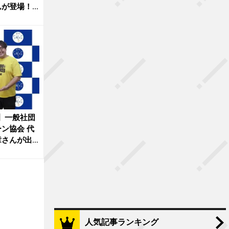
登場！...
オ】一般社団
ン協会 代
章さんが出
人気記事ランキング