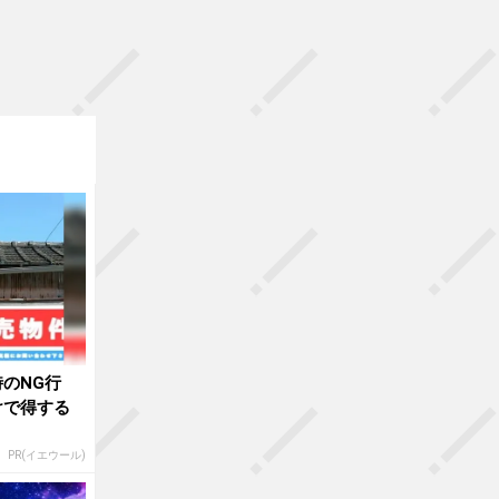
のNG行
けで得する
PR(イエウール)