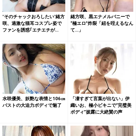
"そのチャックおろしたい"緒方
緒方咲、黒エナメルバニーで
咲、過激な猫耳コスプレ姿で
“極エロ”炸裂「紐を咥えるなん
ファンを誘惑｢エチエチが...
て…」
水咲優美、妖艶な表情と106㎝
「凄すぎて言葉が出ない」伊
バストの大迫力ボディで魅了
織いお、極小ビキニで“完璧美
ボディ”披露に大絶賛の声