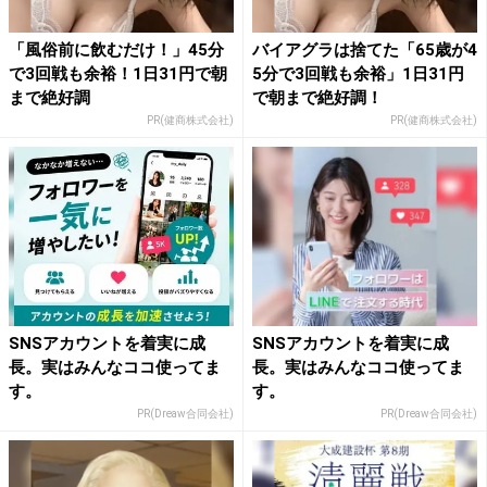
「風俗前に飲むだけ！」45分
バイアグラは捨てた「65歳が4
で3回戦も余裕！1日31円で朝
5分で3回戦も余裕」1日31円
まで絶好調
で朝まで絶好調！
PR(健商株式会社)
PR(健商株式会社)
SNSアカウントを着実に成
SNSアカウントを着実に成
長。実はみんなココ使ってま
長。実はみんなココ使ってま
す。
す。
PR(Dreaw合同会社)
PR(Dreaw合同会社)