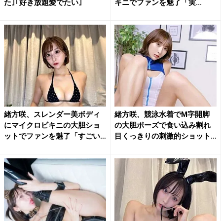
た｣｢好き放題愛でたい｣
キニでファンを魅了「実...
緒方咲、スレンダー美ボディ
緒方咲、競泳水着でM字開脚
にマイクロビキニの大胆ショ
の大胆ポーズで食い込み割れ
ットでファンを魅了「すごい
目くっきりの刺激的ショット
ド...
公...