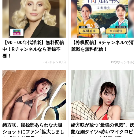
【90・00年代洋楽】無料配信
【将棋配信】Rチャンネルで清
中！Rチャンネルなら登録不
麗戦を無料配信！
要！
PR(Rチャンネル)
PR(Rチャンネル)
緒方咲、鼠径部あらわな大胆
緒方咲が放つ“最強の色気”、妖
ショットにファン｢拡大しまし
艶な網タイツ×赤いマイクロビ