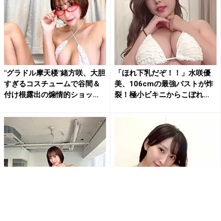
"グラドル摩天楼"緒方咲、大胆
「ほれ下乳だぞ！！」水咲優
すぎるコスチュームで谷間＆
美、106cmの最強バストが炸
付け根露出の煽情的ショッ...
裂！極小ビキニからこぼれ...
”Vライン界のNo. 1”緒方咲、
緒方咲、鮮やかブルービキニ
抜群のプロポーションに鼠径
で魅せる圧巻ボディにファン