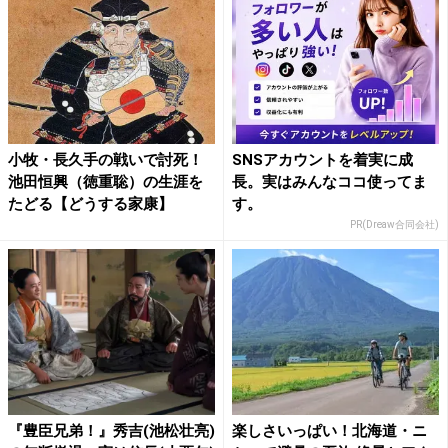
小牧・長久手の戦いで討死！
SNSアカウントを着実に成
池田恒興（徳重聡）の生涯を
長。実はみんなココ使ってま
たどる【どうする家康】
す。
PR(Dreaw合同会社)
『豊臣兄弟！』秀吉(池松壮亮)
楽しさいっぱい！北海道・ニ