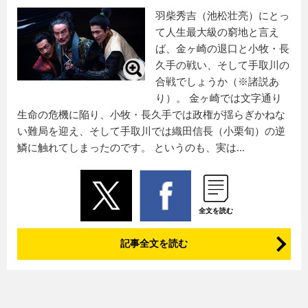
羽柴秀吉（池松壮亮）にとっ
て人生最大級の窮地と言え
ば、金ヶ崎の退口と小牧・長
久手の戦い、そして手取川の
合戦でしょうか（※諸説あ
り）。 金ヶ崎では文字通り
生命の危機に陥り、小牧・長久手では政権が揺らぎかねな
い難局を迎え、そして手取川では織田信長（小栗旬）の逆
鱗に触れてしまったのです。 というのも、実は...
全文を読む
記事全文を読む