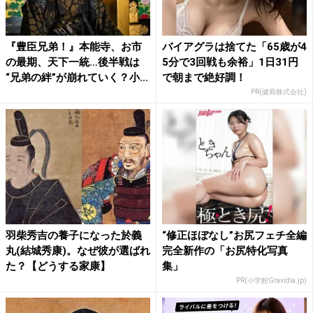
『豊臣兄弟！』本能寺、お市
バイアグラは捨てた「65歳が4
の最期、天下一統…後半戦は
5分で3回戦も余裕」1日31円
“兄弟の絆”が崩れていく？小...
で朝まで絶好調！
PR(健商株式会社)
羽柴秀吉の養子になった於義
“修正ほぼなし”お尻フェチ全編
丸(結城秀康)。なぜ彼が選ばれ
完全新作の「お尻特化写真
た？【どうする家康】
集」
PR(小学館Gravidia.jp)