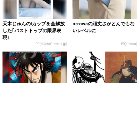
天木じゅんのIカップを全解放
arrowsの頑丈さがとんでもな
した｢バストトップの限界表
いレベルに
現｣
PR(小学館Gravidia.jp)
PR(arrows)
【逆境無頼カイジ】無料配信
榊原康政（杉野遥亮）が初陣
中！Rチャンネルなら登録不
で着ていた「ちぎれ具足」は
要！
実在した？『名将言行録』を
読...
PR(Rチャンネル)