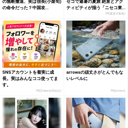
の無断撤退、実は信長(小栗旬)
セコで避暑の夏旅 絶景とアク
の命令だった？中国攻...
ティビティが揃う「ニセコ東...
PR(東急不動産)
SNSアカウントを着実に成
arrowsの頑丈さがとんでもな
長。実はみんなココ使ってま
いレベルに
す。
PR(Dreaw合同会社)
PR(arrows)