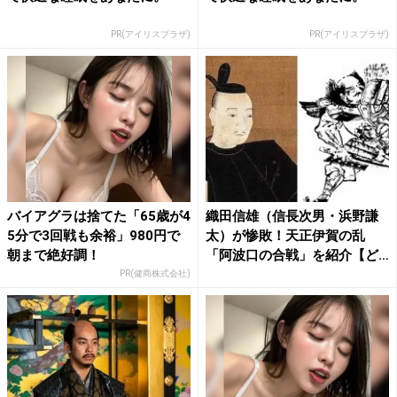
PR(アイリスプラザ)
PR(アイリスプラザ)
バイアグラは捨てた「65歳が4
織田信雄（信長次男・浜野謙
5分で3回戦も余裕」980円で
太）が惨敗！天正伊賀の乱
朝まで絶好調！
「阿波口の合戦」を紹介【ど
うす...
PR(健商株式会社)