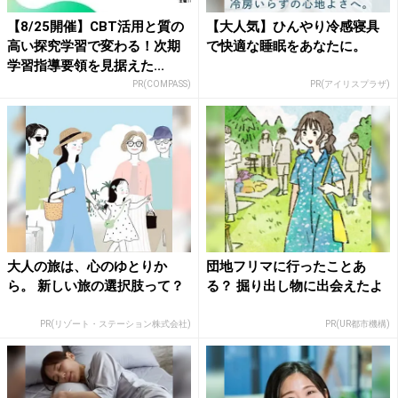
【8/25開催】CBT活用と質の
【大人気】ひんやり冷感寝具
高い探究学習で変わる！次期
で快適な睡眠をあなたに。
学習指導要領を見据えた...
PR(COMPASS)
PR(アイリスプラザ)
大人の旅は、心のゆとりか
団地フリマに行ったことあ
ら。 新しい旅の選択肢って？
る？ 掘り出し物に出会えたよ
PR(リゾート・ステーション株式会社)
PR(UR都市機構)