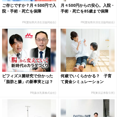
ご存じですか？月々500円で入
月々500円からの安心。入院・
院・手術・死亡を保障
手術・死亡を85歳まで保障
PR(愛知県共済生活協同組合)
PR(愛知県共済生活協同組合)
ビフィズス菌研究で分かった
何歳でいくらかかる？ 子育
「脂肪と腸」の新事実とは？
て資金シミュレーション
PR(森永乳業株式会社)
PR(東京証券取引所)