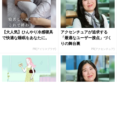
【大人気】ひんやり冷感寝具
アクセンチュアが追求する
で快適な睡眠をあなたに。
「最適なユーザー接点」づく
りの舞台裏
PR(アイリスプラザ)
PR(アクセンチュア)
宿探しに迷わない、大人の旅
最良の顧客体験をつくるアク
計画。 リゾート会員権の魅力
センチュアのカスタマーフロ
ント領域