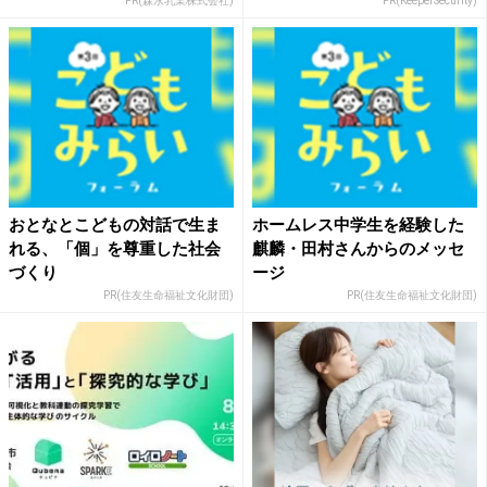
PR(森永乳業株式会社)
PR(KeeperSecurity)
おとなとこどもの対話で生ま
ホームレス中学生を経験した
れる、「個」を尊重した社会
麒麟・田村さんからのメッセ
づくり
ージ
PR(住友生命福祉文化財団)
PR(住友生命福祉文化財団)