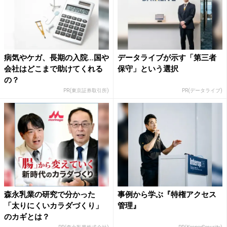
病気やケガ、長期の入院…国や
データライブが示す「第三者
会社はどこまで助けてくれる
保守」という選択
の？
PR(東京証券取引所)
PR(データライブ)
森永乳業の研究で分かった
事例から学ぶ『特権アクセス
「太りにくいカラダづくり」
管理』
のカギとは？