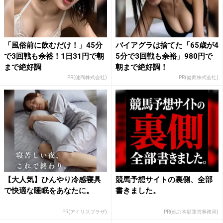
「風俗前に飲むだけ！」45分
バイアグラは捨てた「65歳が4
で3回戦も余裕！1日31円で朝
5分で3回戦も余裕」980円で
まで絶好調
朝まで絶好調！
PR(健商株式会社)
PR(健商株式会社)
【大人気】ひんやり冷感寝具
競馬予想サイトの裏側、全部
で快適な睡眠をあなたに。
書きました。
PR(アイリスプラザ)
PR(他力本願運営事務局)