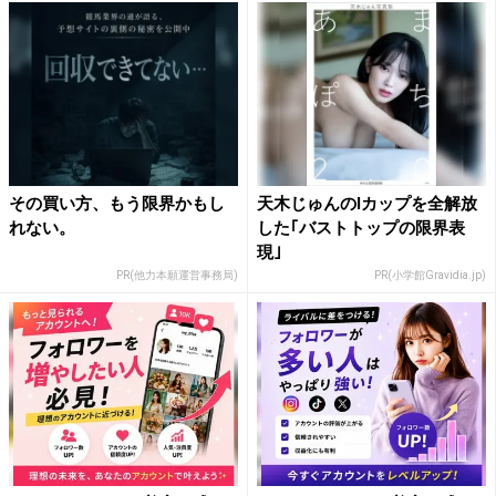
その買い方、もう限界かもし
天木じゅんのIカップを全解放
れない。
した｢バストトップの限界表
現｣
PR(他力本願運営事務局)
PR(小学館Gravidia.jp)