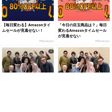
【毎日変わる】Amazonタイ
「今日の目玉商品は？」毎日
ムセールが見逃せない！
変わるAmazonタイムセール
が見逃せない
PR(Amazon)
PR(Amazon)
福原遥 映画「正直不動産」公
「みなさん美男美女すぎ
開報告 山下智久ら豪華キャス
て、、」泉里香、豪華俳優陣
ト集合ショット披露
との集合ショット公開 『正直
不動...