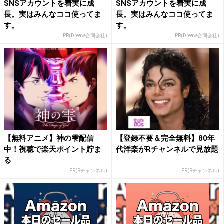
SNSアカウントを着実に成
SNSアカウントを着実に成
長。実はみんなココ使ってま
長。実はみんなココ使ってま
す。
す。
PR(Dreaw合同会社)
PR(Dreaw合同会社)
【無料アニメ】神の雫配信
【登録不要＆完全無料】80年
中！視聴で楽天ポイント貯ま
代洋楽がRチャンネルで見放題
る
PR(Rチャンネル)
PR(Rチャンネル)