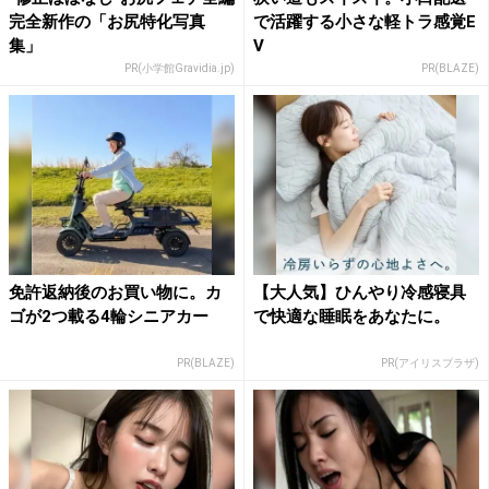
完全新作の「お尻特化写真
で活躍する小さな軽トラ感覚E
集」
V
PR(小学館Gravidia.jp)
PR(BLAZE)
免許返納後のお買い物に。カ
【大人気】ひんやり冷感寝具
ゴが2つ載る4輪シニアカー
で快適な睡眠をあなたに。
PR(BLAZE)
PR(アイリスプラザ)