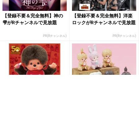
【登録不要＆完全無料】神の
【登録不要＆完全無料】洋楽
雫がRチャンネルで見放題
ロックがRチャンネルで見放題
PR(Rチャンネル)
PR(Rチャンネル)
誕生50周年記念『Let’s! go モ
ヒツジのチャムが新登場！
ンチッチTOWN 』~12/11(水)
「モンチッチマスコットキー
ま...
チェーン」の第４弾が発売へ