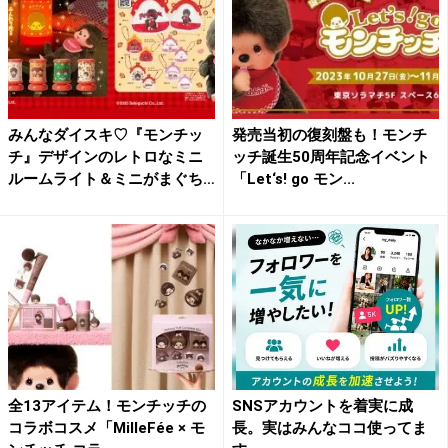
みんなダイスキ♡『モンチッ
発売当初の復刻盤も！モンチ
チ』デザインのレトロなミニ
ッチ誕生50周年記念イベント
ルームライト＆ミニがまぐち
「Let‘s! go モン...
キ...
全13アイテム！モンチッチの
SNSアカウントを着実に成
コラボコスメ「MilleFée × モ
長。実はみんなココ使ってま