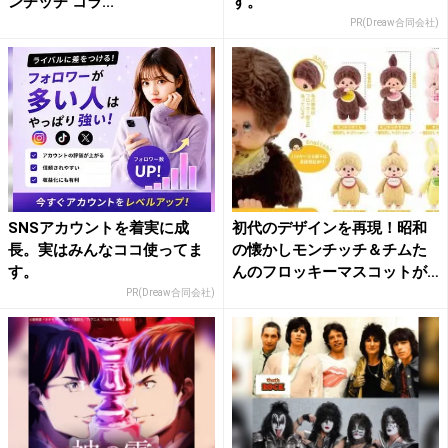
ンチッチ コラ...
す。
PR(Dreaw合同会社)
SNSアカウントを着実に成
初代のデザインを再現！昭和
長。実はみんなココ使ってま
の懐かしモンチッチ＆チムた
す。
んのフロッキーマスコットが
新...
PR(Dreaw合同会社)