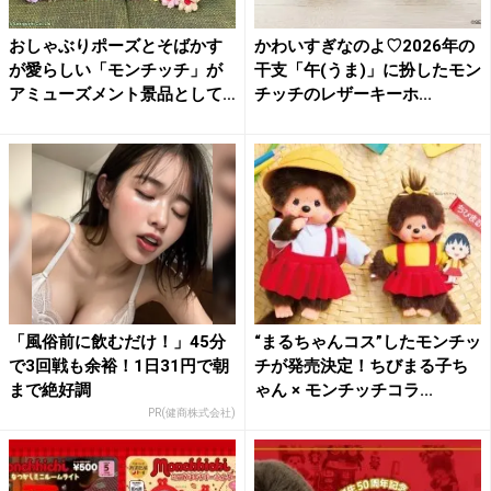
おしゃぶりポーズとそばかす
かわいすぎなのよ♡2026年の
が愛らしい「モンチッチ」が
干支「午(うま)」に扮したモン
アミューズメント景品として
チッチのレザーキーホ...
登...
「風俗前に飲むだけ！」45分
“まるちゃんコス”したモンチッ
で3回戦も余裕！1日31円で朝
チが発売決定！ちびまる子ち
まで絶好調
ゃん × モンチッチコラ...
PR(健商株式会社)