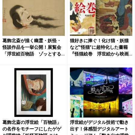
葛飾北斎が描く幽霊・妖怪・
猫好きに捧ぐ！化け猫・妖猫
怪談作品を一挙公開！展覧会
など”怪猫”に超特化した書籍
「浮世絵百物語 ゾッとする
『怪猫絵巻 浮世絵から映画...
北...
葛飾北斎の浮世絵「百物語」
浮世絵がデジタル技術で動き
の名作をモチーフにしたゲゲ
出す！体感型デジタルアート