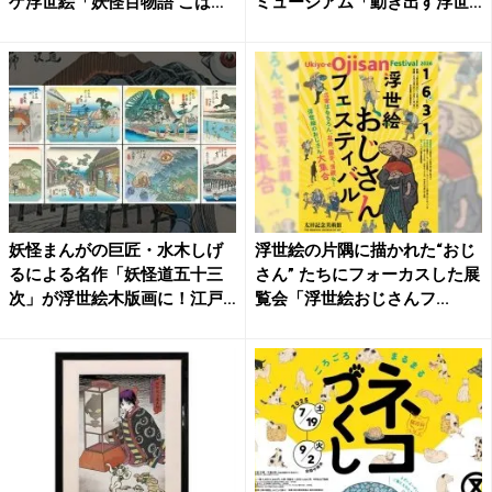
ゲ浮世絵「妖怪百物語 こは
ミュージアム「動き出す浮世
だ...
絵...
妖怪まんがの巨匠・水木しげ
浮世絵の片隅に描かれた“おじ
るによる名作「妖怪道五十三
さん” たちにフォーカスした展
次」が浮世絵木版画に！江戸
覧会「浮世絵おじさんフ...
時...