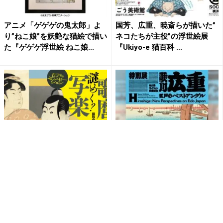
アニメ「ゲゲゲの鬼太郎」よ
国芳、広重、暁斎らが描いた”
り”ねこ娘”を妖艶な猫絵で描い
ネコたちが主役”の浮世絵展
た『ゲゲゲ浮世絵 ねこ娘...
『Ukiyo-e 猫百科 ...
蔦屋重三郎プロデュースの喜
絵師・歌川広重の三大シリー
多川歌麿と東洲斎写楽を中心
ズがそろう特別展「歌川広
とした展覧会「夢みる！歌
重 江戸のベストアングル」
麿、...
が東...