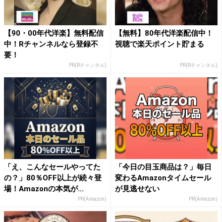
【90・00年代洋楽】無料配信
【無料】80年代洋楽配信中！
中！Rチャンネルなら登録不
視聴で楽天ポイント貯まる
要！
PR(Rチャンネル)
PR(Rチャンネル)
「え、こんなセールやってた
「今日の目玉商品は？」毎日
の？」80％OFF以上が続々登
変わるAmazonタイムセール
場！Amazonの本気が...
が見逃せない
PR(Amazon)
PR(Amazon)