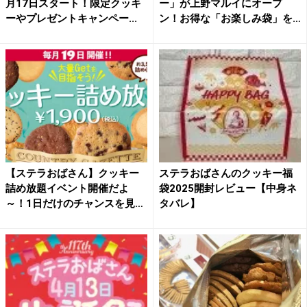
月17日スタート！限定クッキ
ー」が上野マルイにオープ
ーやプレゼントキャンペー...
ン！お得な「お楽しみ袋」を
数量限...
【ステラおばさん】クッキー
ステラおばさんのクッキー福
詰め放題イベント開催だよ
袋2025開封レビュー【中身ネ
～！1日だけのチャンスを見逃
タバレ】
さ...