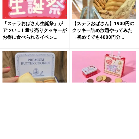
「ステラおばさん生誕祭」が
【ステラおばさん】1900円の
アツい...！量り売りクッキーが
クッキー詰め放題やってみた
お得に食べられるイベン...
→初めてでも4000円分...
【ステラおばさん】1分で完
ステラおばさんとSWIMMERが
売...幻の「バタークッキー缶」
コラボしてるかわいすぎる記
を入手！詳細レポします...
念缶やデザインは期間限...