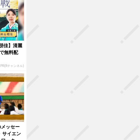
朋佳】清麗
で無料配
PR(Rチャンネル)
のメッセー
 サイエン