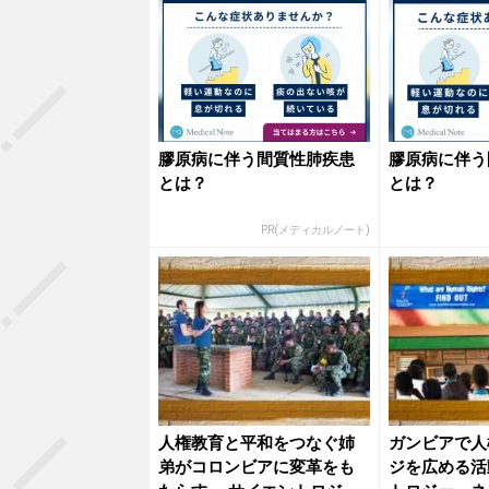
膠原病に伴う間質性肺疾患
膠原病に伴う
とは？
とは？
PR(メディカルノート)
人権教育と平和をつなぐ姉
ガンビアで人
弟がコロンビアに変革をも
ジを広める活