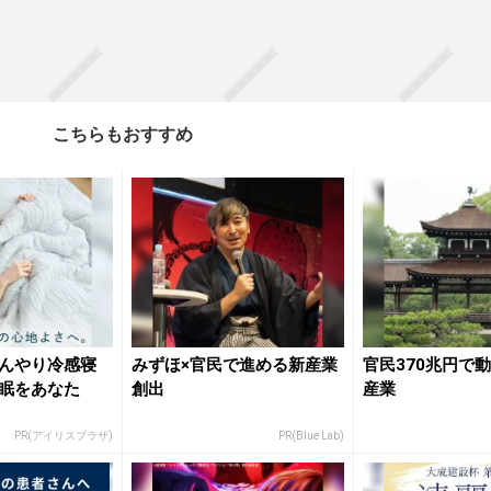
こちらもおすすめ
んやり冷感寝
みずほ×官民で進める新産業
官民370兆円で
眠をあなた
創出
産業
PR(アイリスプラザ)
PR(Blue Lab)