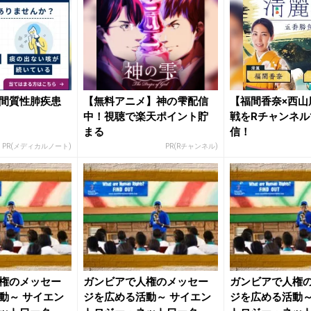
間質性肺疾患
【無料アニメ】神の雫配信
【福間香奈×西山
中！視聴で楽天ポイント貯
戦をRチャンネル
まる
信！
PR(メディカルノート)
PR(Rチャンネル)
権のメッセー
ガンビアで人権のメッセー
ガンビアで人権
動～ サイエン
ジを広める活動～ サイエン
ジを広める活動～