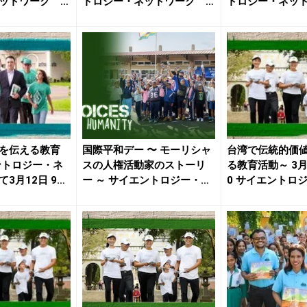
ットワーク 3
トロジー・ネットワーク 4
トロジー・ネット
月4...
月2...
を伝える教育
国際平和デー 〜 モーリシャ
台湾で伝統的価
ントロジー・ネ
スの人権活動家のストーリ
る教育活動～ 3月1
3月12日 9
ー ～ サイエントロジー・
0 サイエントロジー
ネ...