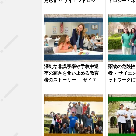
たらす～ サイエントロジ
トロジー・ネ
ー・ネッ...
月1...
深刻な非識字率や学校中退
薬物の危険性
率の高さを食い止める教育
者～ サイエ
者のストーリー ～ サイエン
ットワークにて
トロ...
時...