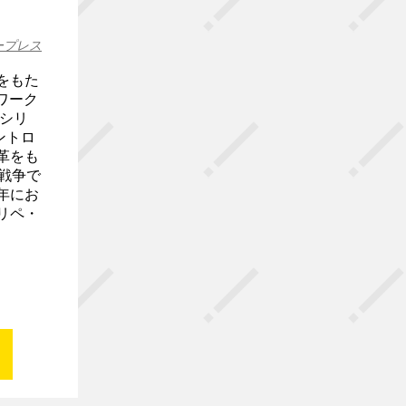
ープレス
をもた
ワーク
シリ
エントロ
革をも
 戦争で
年にお
リペ・