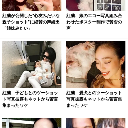
紅蘭が公開した“心友みたいな
紅蘭、娘のエコー写真組み合
親子ショット”に絶賛の声続出
わせたポスター制作で賛否の
「姉妹みたい」
声
紅蘭、子どもとのツーショッ
紅蘭、愛犬とのツーショット
ト写真披露もネットから苦言
写真披露もネットから苦言集
集まったワケ
まったワケ