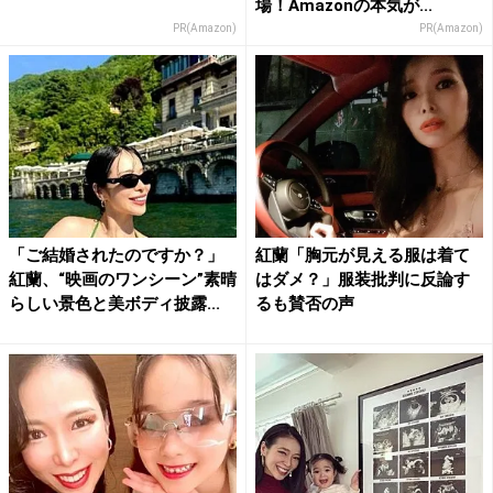
場！Amazonの本気が...
PR(Amazon)
PR(Amazon)
「ご結婚されたのですか？」
紅蘭「胸元が見える服は着て
紅蘭、“映画のワンシーン”素晴
はダメ？」服装批判に反論す
らしい景色と美ボディ披露...
るも賛否の声