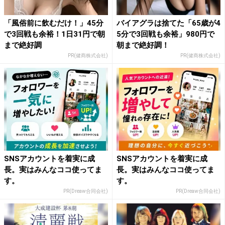
「風俗前に飲むだけ！」45分
バイアグラは捨てた「65歳が4
で3回戦も余裕！1日31円で朝
5分で3回戦も余裕」980円で
まで絶好調
朝まで絶好調！
PR(健商株式会社)
PR(健商株式会社)
SNSアカウントを着実に成
SNSアカウントを着実に成
長。実はみんなココ使ってま
長。実はみんなココ使ってま
す。
す。
PR(Dreaw合同会社)
PR(Dreaw合同会社)