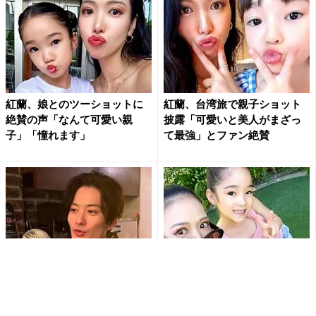
紅蘭、娘とのツーショットに
紅蘭、台湾旅で親子ショット
絶賛の声「なんて可愛い親
披露「可愛いと美人がまざっ
子」「憧れます」
て最強」とファン絶賛
「え、待って指輪…！」岡田将
紅蘭、娘とのLA親子ショット
生、何気ない食事投稿で“幸せ
公開 美バスト際立つ大胆コ