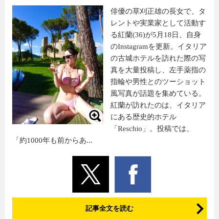
俳優の草刈正雄の長女で、タ
レントや実業家として活動す
る紅蘭(36)が5月18日、自身
のInstagramを更新。イタリア
の古城ホテルを訪れた際の写
真を大量投稿し、左手薬指の
指輪や男性とのツーショット
風写真が話題を集めている。
紅蘭が訪れたのは、イタリア
にある歴史的ホテル
「Reschio」。投稿では、
「約1000年も前からあ...
記事全文を読む