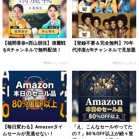
【福間香奈×西山朋佳】清麗戦
【登録不要＆完全無料】70年
をRチャンネルで無料配信！
代洋楽がRチャンネルで見放題
PR(Rチャンネル)
PR(Rチャンネル)
【毎日変わる】Amazonタイ
「え、こんなセールやってた
ムセールが見逃せない！
の？」80％OFF以上が続々登