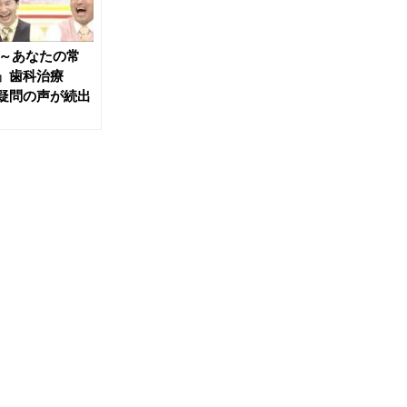
～あなたの常
?』歯科治療
に疑問の声が続出