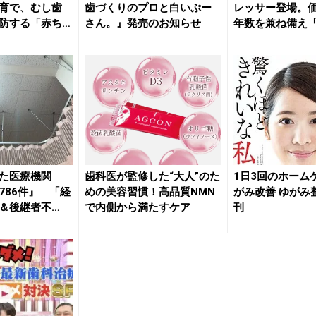
育で、むし歯
歯づくりのプロと白いぷー
レッサー登場。
防する「赤ち
さん。』発売のお知らせ
年数を兼ね備え
い？」と...
えた医療機関
歯科医が監修した“大人”のた
1日3回のホーム
786件』 「経
めの美容習慣！高品質NMN
がみ改善 ゆがみ
＆後継者不
で内側から満たすケア
刊