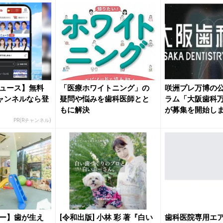
ュース】無料
「医療ホワイトニング」の
咲洲プレ万博の
ャンネルなら登
疑問や悩みを歯科医師とと
ラム「大阪歯科万
もに解決
が募集を開始し
PR(Rチャンネル)
ー】歯が生え
[令和出版] 小林 彩 著『白い
歯科医院専用エ