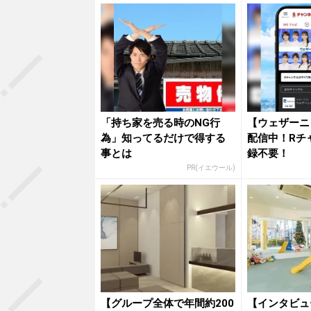
「持ち家を売る時のNG行
【ウェザーニ
為」知ってるだけで得する
配信中！Rチ
事とは
録不要！
PR(イエウール)
【グループ全体で年間約200
【インタビュ