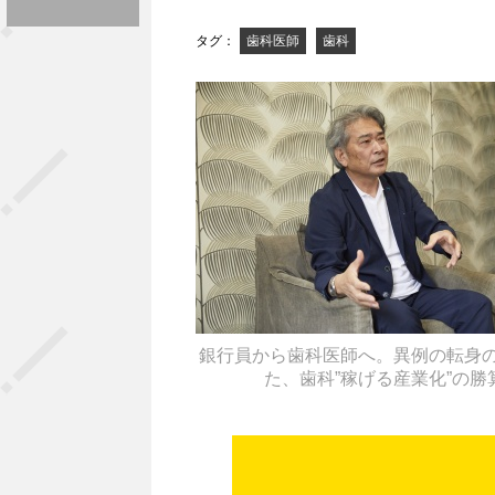
タグ：
歯科医師
歯科
銀行員から歯科医師へ。異例の転身
た、歯科”稼げる産業化”の勝