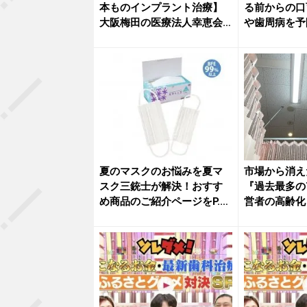
本ものインプラント治療】
る前からの口
大阪梅田の医療法人幸恵会
や歯周病を予
が大...
ゃん歯科...
夏のマスクのお悩みを夏マ
市場から消
スク三銃士が解決！おすす
『過去最多の
め商品のご紹介ページをP.D.
営者の高齢化
R...
在」が...